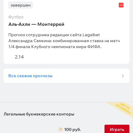
завершен
Футбол
Аль-Ахли — Монтеррей
Прогноз сотрудника редакции сайта Legalbet
Александра Семкина: комбинированная ставка на матч
1/4 финала Клубного чемпионата мира ФИФА.
2.14
Все свежие прогнозы
М
С
Т
А
П
Л
А
Ч
Е
Н
Ы
Е
О
Легальные букмекерские конторы
100 руб.
Играть