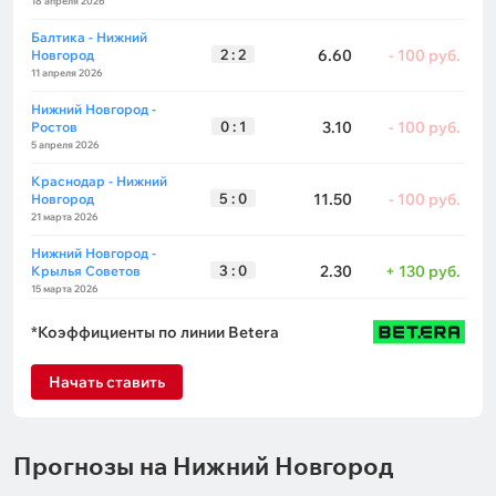
18 апреля 2026
Балтика - Нижний
2 : 2
6.60
- 100 руб.
Новгород
11 апреля 2026
Нижний Новгород -
0 : 1
3.10
- 100 руб.
Ростов
5 апреля 2026
Краснодар - Нижний
5 : 0
11.50
- 100 руб.
Новгород
21 марта 2026
Нижний Новгород -
3 : 0
2.30
+ 130 руб.
Крылья Советов
15 марта 2026
*Коэффициенты по линии Betera
Начать ставить
Прогнозы на Нижний Новгород