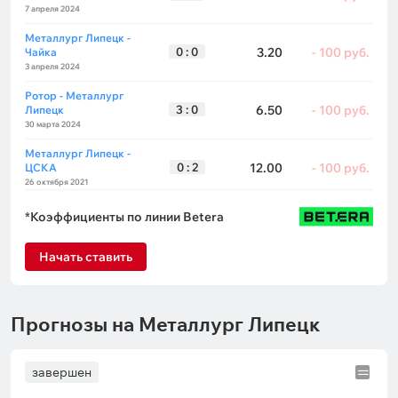
7 апреля 2024
Металлург Липецк -
0 : 0
3.20
- 100 руб.
Чайка
3 апреля 2024
Ротор - Металлург
3 : 0
6.50
- 100 руб.
Липецк
30 марта 2024
Металлург Липецк -
0 : 2
12.00
- 100 руб.
ЦСКА
26 октября 2021
*Коэффициенты по линии Betera
Начать ставить
Прогнозы на Металлург Липецк
завершен