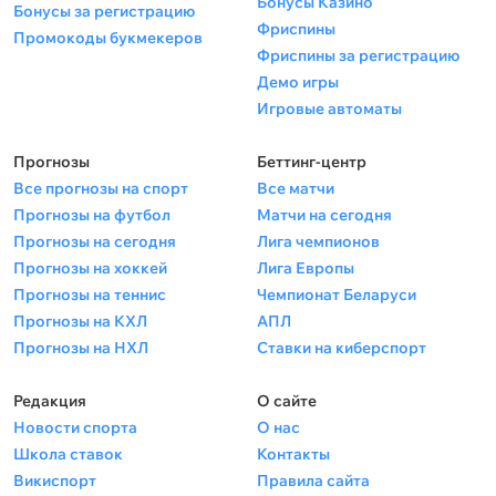
Бонусы Казино
Бонусы за регистрацию
Фриспины
Промокоды букмекеров
Фриспины за регистрацию
Демо игры
Игровые автоматы
Прогнозы
Беттинг-центр
Все прогнозы на спорт
Все матчи
Прогнозы на футбол
Матчи на сегодня
Прогнозы на сегодня
Лига чемпионов
Прогнозы на хоккей
Лига Европы
Прогнозы на теннис
Чемпионат Беларуси
Прогнозы на КХЛ
АПЛ
Прогнозы на НХЛ
Ставки на киберспорт
Редакция
О сайте
Новости спорта
О нас
Школа ставок
Контакты
Викиспорт
Правила сайта