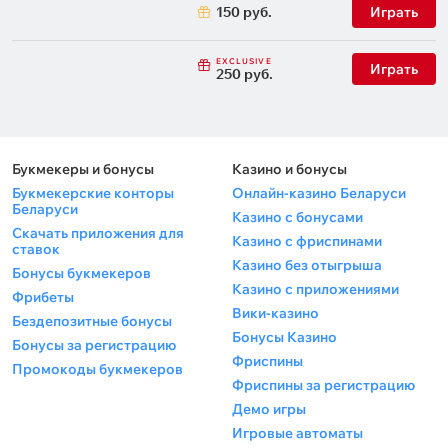
150 руб.
Играть
EXCLUSIVE
Играть
250 руб.
Букмекеры и бонусы
Казино и бонусы
Букмекерские конторы
Онлайн-казино Беларуси
Беларуси
Казино с бонусами
Скачать приложения для
Казино с фриспинами
ставок
Казино без отыгрыша
Бонусы букмекеров
Казино с приложениями
Фрибеты
Вики-казино
Бездепозитные бонусы
Бонусы Казино
Бонусы за регистрацию
Фриспины
Промокоды букмекеров
Фриспины за регистрацию
Демо игры
Игровые автоматы