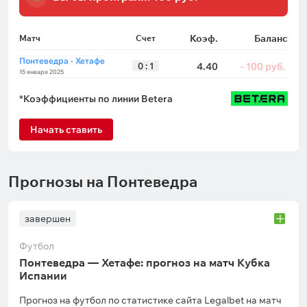
Коэф.
Баланс
Матч
Счет
Понтеведра - Хетафе
0 : 1
4.40
- 100 руб.
15 января 2025
*Коэффициенты по линии Betera
Начать ставить
Прогнозы на Понтеведра
завершен
Футбол
Понтеведра — Хетафе: прогноз на матч Кубка
Испании
Прогноз на футбол по статистике сайта Legalbet на матч