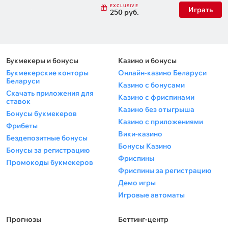
EXCLUSIVE
Играть
250 руб.
Букмекеры и бонусы
Казино и бонусы
Букмекерские конторы
Онлайн-казино Беларуси
Беларуси
Казино с бонусами
Скачать приложения для
Казино с фриспинами
ставок
Казино без отыгрыша
Бонусы букмекеров
Казино с приложениями
Фрибеты
Вики-казино
Бездепозитные бонусы
Бонусы Казино
Бонусы за регистрацию
Фриспины
Промокоды букмекеров
Фриспины за регистрацию
Демо игры
Игровые автоматы
Прогнозы
Беттинг-центр