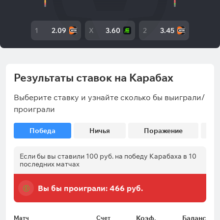
1
2.09
X
3.60
2
3.45
Результаты ставок на Карабах
Выберите ставку и узнайте сколько бы выиграли/
проиграли
Победа
Ничья
Поражение
Если бы вы ставили 100 руб. на победу Карабаха в 10
последних матчах
Вы бы проиграли:
466 руб.
Коэф.
Баланс
Матч
Счет