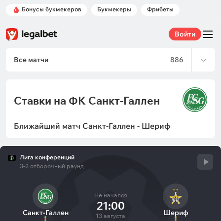
Бонусы букмекеров
Букмекеры
Фрибеты
Войти
Все матчи
886
Ставки на ФК Санкт-Галлен
Ближайший матч Санкт-Галлен - Шериф
Лига конференций
3-й отборочный раунд
Не начался
21:00
Санкт-Галлен
Шериф
13 августа