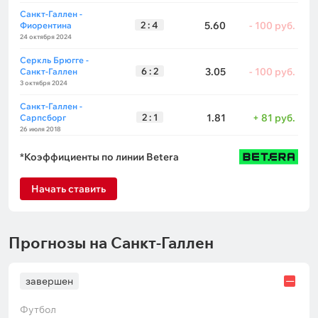
Санкт-Галлен -
2 : 4
5.60
- 100 руб.
Фиорентина
24 октября 2024
Серкль Брюгге -
6 : 2
3.05
- 100 руб.
Санкт-Галлен
3 октября 2024
Санкт-Галлен -
2 : 1
1.81
+ 81 руб.
Сарпсборг
26 июля 2018
*Коэффициенты по линии Betera
Начать ставить
Прогнозы на Санкт-Галлен
завершен
Футбол