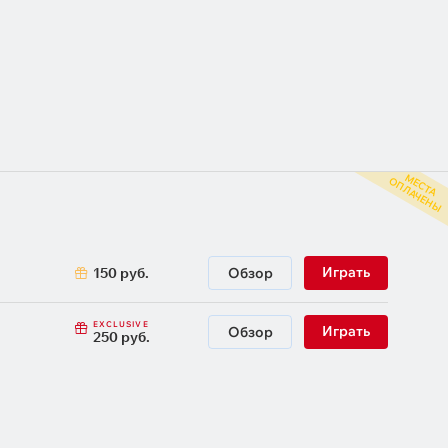
М
С
Т
А
П
Л
А
Ч
Е
Н
Ы
Е
О
Играть
150 руб.
Обзор
EXCLUSIVE
Играть
Обзор
250 руб.