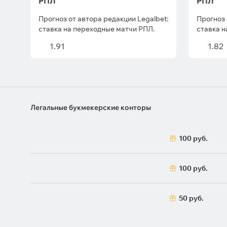
РПЛ
РПЛ
Прогноз от автора редакции Legalbet:
Прогноз 
ставка на переходные матчи РПЛ.
ставка н
1.91
1.82
Легальные букмекерские конторы
100 руб.
100 руб.
50 руб.