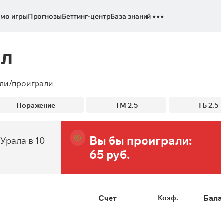
...
мо игры
Прогнозы
Беттинг-центр
База знаний
ал
али/проиграли
Поражение
ТМ 2.5
ТБ 2.5
Вы бы проиграли:
 Урала в 10
65 руб.
Счет
Бал
Коэф.