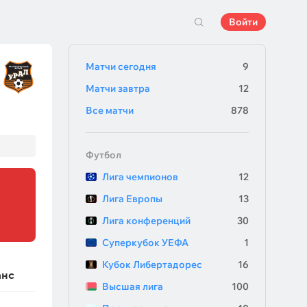
Войти
Матчи сегодня
9
Матчи завтра
12
Все матчи
878
Футбол
Лига чемпионов
12
Лига Европы
13
Лига конференций
30
Суперкубок УЕФА
1
Кубок Либертадорес
16
анс
Высшая лига
100