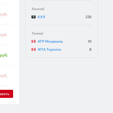
Хоккей
руб.
КХЛ
235
Теннис
руб.
ATP Монреаль
10
WTA Торонто
8
руб.
руб.
авить