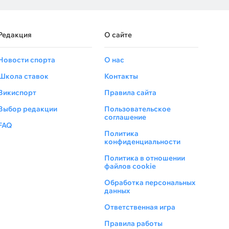
Редакция
О сайте
Новости спорта
О нас
Школа ставок
Контакты
Викиспорт
Правила сайта
Выбор редакции
Пользовательское
соглашение
FAQ
Политика
конфиденциальности
Политика в отношении
файлов cookie
Обработка персональных
данных
Ответственная игра
Правила работы