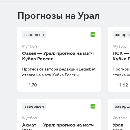
Прогнозы на Урал
завершен
заверш
Футбол
Футбол
Факел — Урал: прогноз на матч
ПСК — 
Кубка России
Кубка 
Прогноз от автора редакции Legalbet:
Прогноз 
ставка на матч Кубка России.
ставка н
1.70
1.62
завершен
заверш
Футбол
Футбол
Ахмат — Урал: прогноз на матч
Урал — 