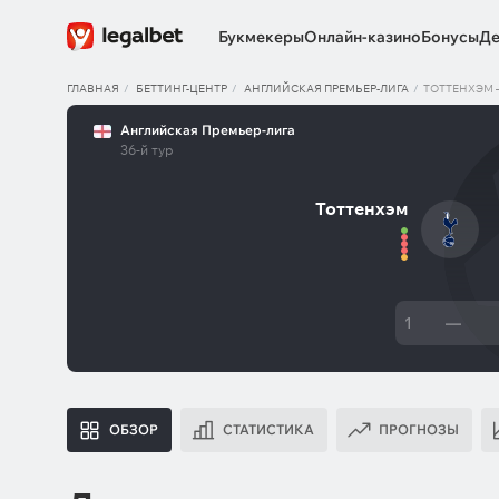
Букмекеры
Онлайн-казино
Бонусы
Де
ГЛАВНАЯ
БЕТТИНГ-ЦЕНТР
АНГЛИЙСКАЯ ПРЕМЬЕР-ЛИГА
ТОТТЕНХЭМ 
Английская Премьер-лига
36-й тур
Тоттенхэм
1
—
ОБЗОР
СТАТИСТИКА
ПРОГНОЗЫ