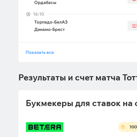
Ордабасы
16:10
Торпедо-БелАЗ
Динамо-Брест
Показать все
Результаты и счет матча То
Букмекеры для ставок на
100