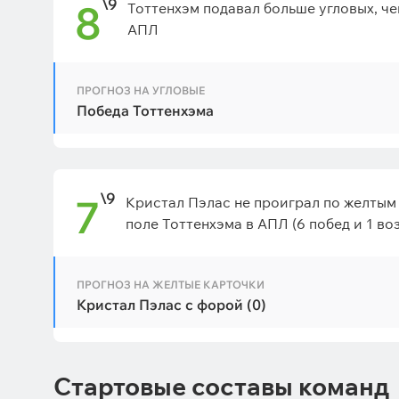
\9
8
Тоттенхэм подавал больше угловых, чем
АПЛ
Не больше трех голов забивалось в 14 из 
ПРОГНОЗ НА УГЛОВЫЕ
Клуб потерпел всего два поражения в 10 п
Победа Тоттенхэма
ничьи).
Команда не побеждает в первой 45-минутке
поражения).
\9
7
Кристал Пэлас не проиграл по желтым к
Ориентировочный состав «Кристал Пэлас
поле Тоттенхэма в АПЛ (6 побед и 1 во
Дин Хендерсон – Марк Гэи, Максанс Лакруа, Т
Даити Камада, Эберечи Эзе – Исмаила Сарр,
ПРОГНОЗ НА ЖЕЛТЫЕ КАРТОЧКИ
Кристал Пэлас с форой (0)
Судья
Крис Кавана
(Англия)
Стартовые составы команд