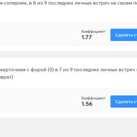
 соперник, в 8 из 9 последних личных встреч на своем п
18 предыдущих игр лондонцев в Премьер-лиге.
Коэффициент
оследних матчах «Кристал Пэлас» в чемпионате (4 победы
Сделать с
1.77
 в восьми предыдущих поединках в АПЛ (5 ничьих и 3
арточкам с форой (0) в 7 из 9 последних личных встреч 
» (5-3-2)*
зврат)
айрик Митчелл, Даниэль Муньос, Крис Ричардс – Адам Уо
 Жан-Филип Матета.
Коэффициент
Сделать с
1.56