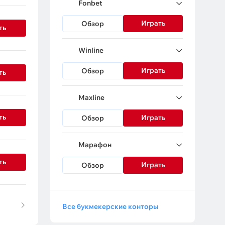
Fonbet
Играть
Обзор
ть
Winline
Играть
Обзор
ть
Maxline
ть
Играть
Обзор
Марафон
ть
Играть
Обзор
Все букмекерские конторы