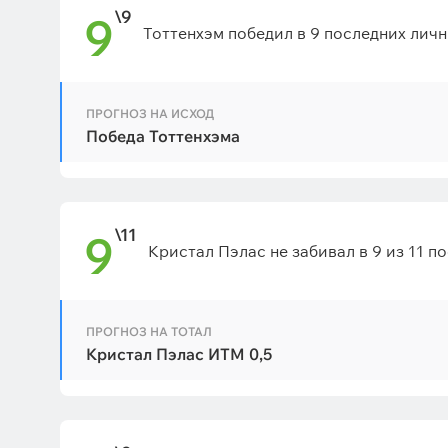
\9
9
Как минимум два мяча было забито в 1-м т
Тоттенхэм победил в 9 последних личн
Ориентировочный состав «Тоттенхэма» (
ПРОГНОЗ НА ИСХОД
Гульельмо Викарио – Кевин Дансо, Бен Дэвис,
Победа Тоттенхэма
Кулусевски – Матис Тель, Ришарлисон, Уилсо
Все ставки и прогнозы на АПЛ
\11
9
Кристал Пэлас не забивал в 9 из 11 п
«Кристал Пэлас»
ПРОГНОЗ НА ТОТАЛ
Подопечные Оливера Гласнера не побеждают в
Кристал Пэлас ИТМ 0,5
клуб потерпел сначала крупные поражения от «
исключительно вничью: «Борнмут» (0:0), «Арсе
расположились на 12-й строчке и, судя по вс
результативность в матчах «Кристал Пэлас» в