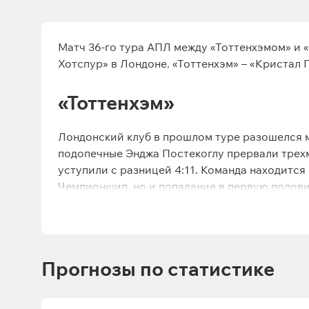
Матч 36-го тура АПЛ между «Тоттенхэмом» и «
Хотспур» в Лондоне. «Тоттенхэм» – «Кристал 
«Тоттенхэм»
Лондонский клуб в прошлом туре разошелся ми
подопечные Энджа Постекоглу прервали трех
уступили с разницей 4:11. Команда находится н
Чемпионшип, но и попадание в первую полови
«Тоттенхэма» забивается в среднем за игру 3
лиге.
Прогнозы по статистике
В девяти предыдущих матчах в АПЛ лондонц
Обе команды отличались в пяти последних 