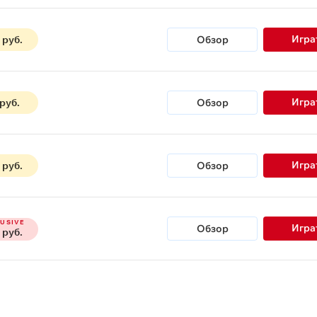
Игра
 руб.
Обзор
Игра
руб.
Обзор
Игра
 руб.
Обзор
LUSIVE
Игра
Обзор
 руб.