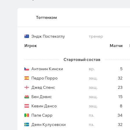
Матчей – 23 (АПЛ, 2024/25);
Тоттенхэм
Показал ж/к (с учётом вторых) – 103;
В среднем за матч ж/к – 4,5;
Эндж Постекоглу
тренер
Игрок
Матчи
Показал к/к – 5;
Фолов в среднем за матч – 21;
Стартовый состав
Антонин Кински
вр.
5
Пенальти – 13%.
Педро Порро
защ.
32
Прогноз на матч «Тоттенх
Джед Спенс
защ.
23
Бен Дэвис
защ.
15
Обе лондонские команды не имеют абсолютно
Кевин Дансо
защ.
8
чемпионате. Весь упор клубы делают на другие
на Кубок Англии. Только вот подопечные Эндж
Папе Сарр
пз.
34
еврокубке против «Будё-Глимта». Хозяева дерб
Деян Кулусевски
пз.
32
Премьер-лиге, одолев лишь «Саутгемптон» в д