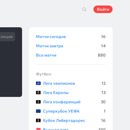
Войти
сляция
Матчи сегодня
16
Матчи завтра
14
Все матчи
880
Футбол
Лига чемпионов
12
Лига Европы
13
Лига конференций
30
Суперкубок УЕФА
1
Кубок Либертадорес
16
Высшая лига
100