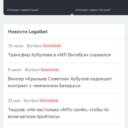
Истекает:
через
9 дней
Истекает:
через
146 дней
Новости Legalbet
16 июня
Футбол
Эксклюзив
Трансфер Хубулова в «МЛ Витебск» сорвался
9 июня
Футбол
Эксклюзив
Вингер «Крыльев Советов» Хубулов подпишет
контракт с чемпионом Беларуси
31 мая
Футбол
Эксклюзив
Ташуев: «Не настолько «МЛ» силён, чтобы по
всем катком пройтись»