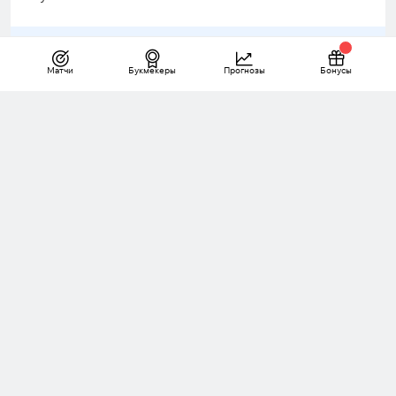
«Ничего страшного, что «МЛ» три раза
Матчи
Букмекеры
Прогнозы
Бонусы
сыграл вничью. Это нормальный результат.
Они всех подряд должны обыгрывать, что
ли? Все команды разные, изучают
футболистов «МЛ». Уровень сопротивления
возрастает. Не настолько «МЛ» силён, чтобы
по всем катком пройтись. Тем более,
произошла смена тренера. На понимание
требований нужно время. Я считаю, у них
нормальный старт», — сказал Ташуев
корреспонденту
Legalbet.by
Андрею
Колосову.