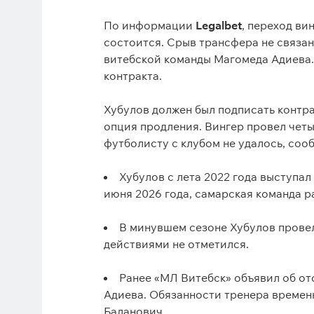
По информации
Legalbet
, переход ви
состоится. Срыв трансфера не связан
витебской команды Магомеда Адиева.
контракта.
Хубулов должен был подписать контра
опция продления. Вингер провел четы
футболисту с клубом не удалось, со
Хубулов с лета 2022 года выступал
июня 2026 года, самарская команда р
В минувшем сезоне Хубулов провел
действиями не отметился.
Ранее «МЛ Витебск» объявил об от
Адиева. Обязанности тренера времен
Баланович.