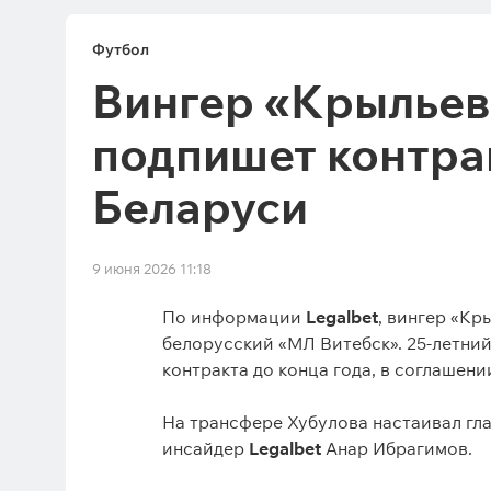
Футбол
Вингер «Крыльев
подпишет контра
Беларуси
9 июня 2026 11:18
По информации
Legalbet
, вингер «Кр
белорусский «МЛ Витебск». 25-летний
контракта до конца года, в соглашен
На трансфере Хубулова настаивал гл
инсайдер
Legalbet
Анар Ибрагимов.