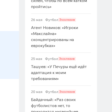
силён, чтобы по всем катком
пройтись»
26 мая
Футбол
Эксклюзив
Агент Новиков: «Игроки
«Макслайна»
сконцентрированы на
еврокубках»
25 мая
Футбол
Эксклюзив
Ташуев: «У Печуры ещё идёт
адаптация к моим
требованиям»
20 мая
Футбол
Эксклюзив
Байдачный: «Раз своих
футболистов нет, то
приходится нигерийцев