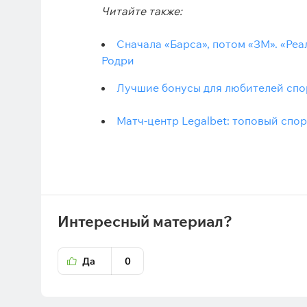
Читайте также:
Сначала «Барса», потом «ЗМ». «Реа
Родри
Лучшие бонусы для любителей спо
Матч-центр Legalbet: топовый спор
Интересный материал?
Да
0