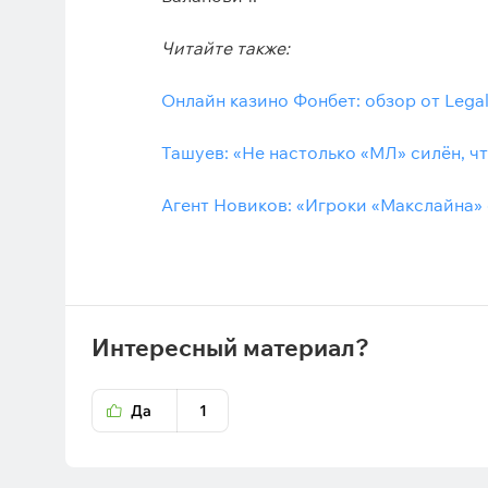
Читайте также:
Онлайн казино Фонбет: обзор от Lega
Ташуев: «Не настолько «МЛ» силён, ч
Агент Новиков: «Игроки «Макслайна»
Интересный материал?
Да
1