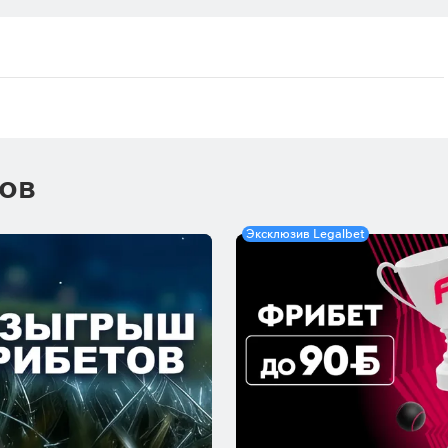
ков
Эксклюзив Legalbet