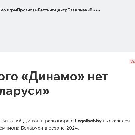
...
мо игры
Прогнозы
Беттинг-центр
База знаний
Эк
ого «Динамо» нет
еларуси»
 Виталий Дьяков в разговоре с
Legalbet.by
высказался
чемпиона Беларуси в сезоне-2024.