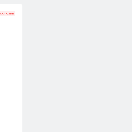
склюзив