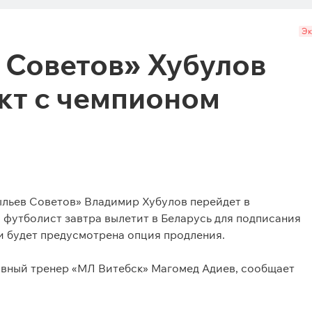
Эк
 Советов» Хубулов
кт с чемпионом
ыльев Советов» Владимир Хубулов перейдет в
 футболист завтра вылетит в Беларусь для подписания
ии будет предусмотрена опция продления.
авный тренер «МЛ Витебск» Магомед Адиев, сообщает