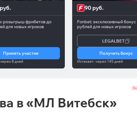
руб.
90 руб.
: розыгрыш фрибетов до
Fonbet: эксклюзивный бонус
ей для новых игроков
рублей для новых игроков
LEGALBET
Принять участие
Получить бонус
через
8 дней
Истекает:
через
145 дней
Эк
ва в «МЛ Витебск»