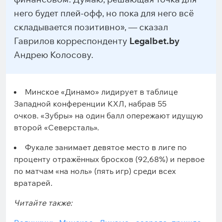
него будет плей-офф, но пока для него всё
складывается позитивно», — сказал
Гаврилов корреспонденту
Legalbet.by
Андрею Колосову.
Минское «Динамо» лидирует в таблице
Западной конференции КХЛ, набрав 55
очков. «Зубры» на один балл опережают идущую
второй «Северсталь».
Фукале занимает девятое место в лиге по
проценту отражённых бросков (92,68%) и первое
по матчам «на ноль» (пять игр) среди всех
вратарей.
Читайте также: