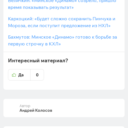
Величкин: «Минское «Динамо» созрело, пришло
время показывать результат»
Каркоцкий: «Будет сложно сохранить Пинчука и
Мороза, если поступит предложение из НХЛ»
Бахмутов: Минское «Динамо» готово к борьбе за
первую строчку в КХЛ»
Интересный материал?
Да
0
Автор
Андрей Колосов