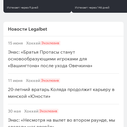
Истекает:
через
9 дней
Истекает:
через
146 дней
Новости Legalbet
15 июня
Хоккей
Эксклюзив
Энас: «Братья Протасы станут
основообразующими игроками для
«Вашингтона» после ухода Овечкина»
11 июня
Хоккей
Эксклюзив
20-летний вратарь Коляда продолжит карьеру в
минской «Юности»
30 мая
Хоккей
Эксклюзив
Энас: «Несмотря на вылет во втором раунде, мы
сделали шаг вперёд»