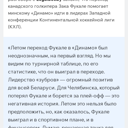
канадского голкипера Зака Фукале помогает
минскому «Динамо» идти в лидерах Западной
конференции Континентальной хоккейной лиги
(КХЛ).
«Летом переход Фукале в «Динамо» был
неоднозначным, на первый взгляд. Но мы
видим по турнирной таблице, по его
статистике, что он выиграл в переходе.
Лидерство «зубров» — огромный позитив
для всей Беларуси. Для Челябинска, который
потерял Фукале и борется за плей-офф — это
негативная история. Летом это нельзя было
предположить, но, как оказалось, Фукале
выиграл и в спортивном плане, и в
финансовом. Думаю, решающая точка для