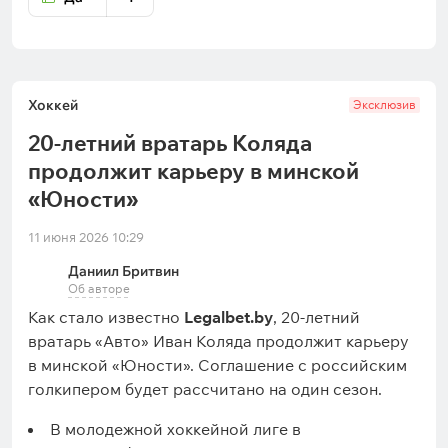
Хоккей
Эксклюзив
20-летний вратарь Коляда
продолжит карьеру в минской
«Юности»
11 июня 2026 10:29
Даниил Бритвин
Об авторе
Как стало известно
Legalbet.by
, 20-летний
вратарь «Авто» Иван Коляда продолжит карьеру
в минской «Юности». Соглашение с российским
голкипером будет рассчитано на один сезон.
В молодежной хоккейной лиге в