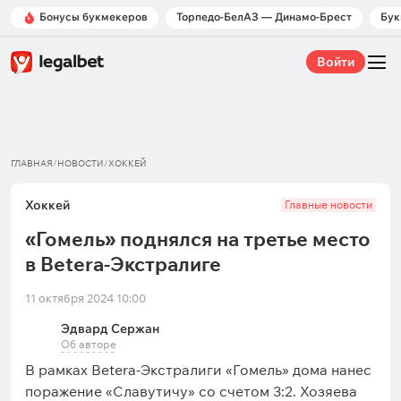
Бонусы букмекеров
Торпедо-БелАЗ — Динамо-Брест
Бук
Войти
ГЛАВНАЯ
/
НОВОСТИ
/
ХОККЕЙ
Хоккей
Главные новости
«Гомель» поднялся на третье место
в Betera-Экстралиге
11 октября 2024 10:00
Эдвард Сержан
Об авторе
В рамках Betera-Экстралиги «Гомель» дома нанес
поражение «Славутичу» со счетом 3:2. Хозяева