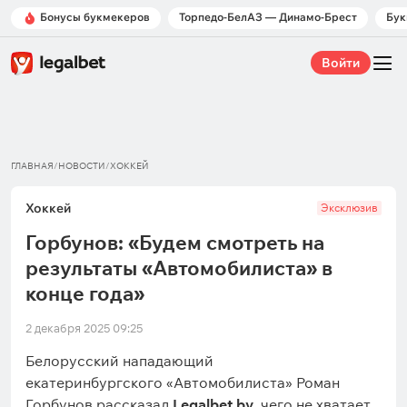
Бонусы букмекеров
Торпедо-БелАЗ — Динамо-Брест
Бук
Войти
ГЛАВНАЯ
/
НОВОСТИ
/
ХОККЕЙ
Хоккей
Эксклюзив
Горбунов: «Будем смотреть на
результаты «Автомобилиста» в
конце года»
2 декабря 2025 09:25
Белорусский нападающий
екатеринбургского «Автомобилиста» Роман
Горбунов рассказал
Legalbet.by
, чего не хватает