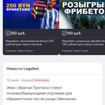
250 руб.
150 руб.
Марафон: эксклюзивный бонус 250
Марафон: розыгрыш фрибетов
рублей для новых игроков
150 рублей для новых игроков
Истекает:
через
144 дня
Истекает:
через
7 дней
Новости Legalbet
15 июня
Хоккей
Эксклюзив
Энас: «Братья Протасы станут
основообразующими игроками для
«Вашингтона» после ухода Овечкина»