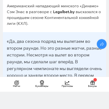
Американский нападающий минского «Динамо»
Сэм Энас в разговоре с
Legalbet.by
высказался о
прошедшем сезоне Континентальной хоккейной
лиги (КХЛ).
«Да, два сезона подряд мы вылетаем во
втором раунде. Но это разные матчи, разные
истории. Несмотря на вылет во втором
раунде, мы сделали шаг вперёд. В
регулярном чемпионате мы выглядели очень
хорошо и заняли второе место. В первом
раунде всухую обыграли московское
Матчи
Букмекеры
Прогнозы
Бонусы
«Динамо», которое до этого практически
доходило до финала. Да, очень тяжелое
поражение от «Ак Барса», но если