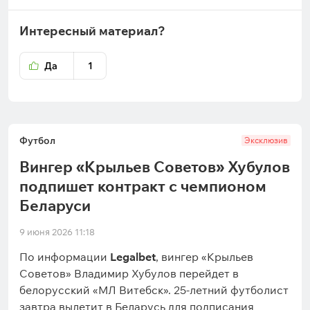
Интересный материал?
Да
1
Футбол
Эксклюзив
Вингер «Крыльев Советов» Хубулов
подпишет контракт с чемпионом
Беларуси
9 июня 2026 11:18
По информации
Legalbet
, вингер «Крыльев
Советов» Владимир Хубулов перейдет в
белорусский «МЛ Витебск». 25-летний футболист
завтра вылетит в Беларусь для подписания