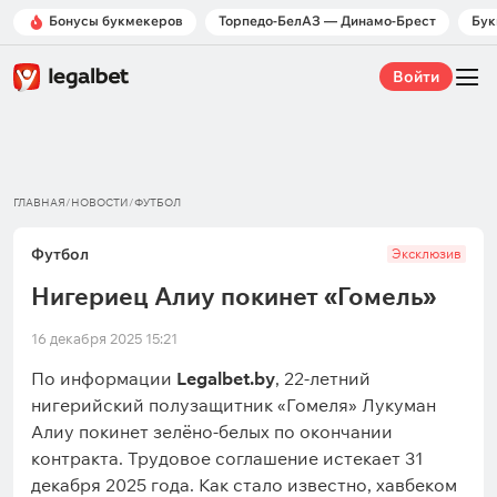
Бонусы букмекеров
Торпедо-БелАЗ — Динамо-Брест
Бук
Войти
ГЛАВНАЯ
/
НОВОСТИ
/
ФУТБОЛ
Футбол
Эксклюзив
Нигериец Алиу покинет «Гомель»
16 декабря 2025 15:21
По информации
Legalbet.by
, 22-летний
нигерийский полузащитник «Гомеля» Лукуман
Алиу покинет зелёно-белых по окончании
контракта. Трудовое соглашение истекает 31
декабря 2025 года. Как стало известно, хавбеком