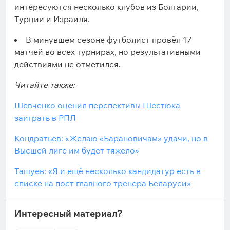
интересуются несколько клубов из Болгарии,
Турции и Израиля.
В минувшем сезоне футболист провёл 17
матчей во всех турнирах, но результативными
действиями не отметился.
Читайте также:
Шевченко оценил перспективы Шестюка
заиграть в РПЛ
Кондратьев: «Желаю «Барановичам» удачи, но в
Высшей лиге им будет тяжело»
Ташуев: «Я и ещё несколько кандидатур есть в
списке на пост главного тренера Беларуси»
Интересный материал?