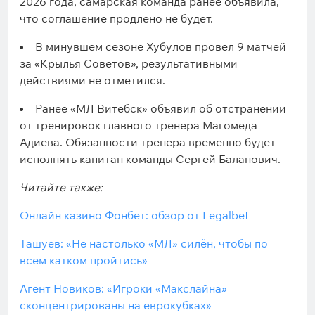
2026 года, самарская команда ранее объявила,
что соглашение продлено не будет.
В минувшем сезоне Хубулов провел 9 матчей
за «Крылья Советов», результативными
действиями не отметился.
Ранее «МЛ Витебск» объявил об отстранении
от тренировок главного тренера Магомеда
Адиева. Обязанности тренера временно будет
исполнять капитан команды Сергей Баланович.
Читайте также:
Онлайн казино Фонбет: обзор от Legalbet
Ташуев: «Не настолько «МЛ» силён, чтобы по
всем катком пройтись»
Агент Новиков: «Игроки «Макслайна»
сконцентрированы на еврокубках»