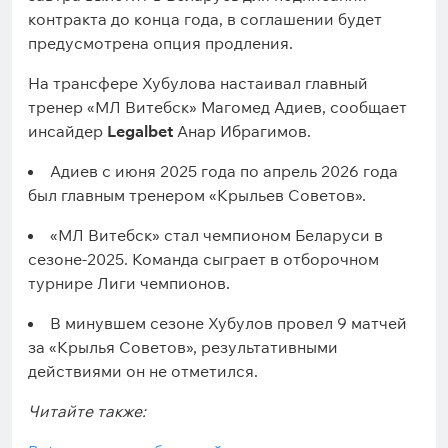
контракта до конца года, в соглашении будет
предусмотрена опция продления.
На трансфере Хубулова настаивал главный
тренер «МЛ Витебск» Магомед Адиев, сообщает
инсайдер
Legalbet
Анар Ибрагимов.
Адиев с июня 2025 года по апрель 2026 года
был главным тренером «Крыльев Советов».
«МЛ Витебск» стал чемпионом Беларуси в
сезоне-2025. Команда сыграет в отборочном
турнире Лиги чемпионов.
В минувшем сезоне Хубулов провел 9 матчей
за «Крылья Советов», результативными
действиями он не отметился.
Читайте также: