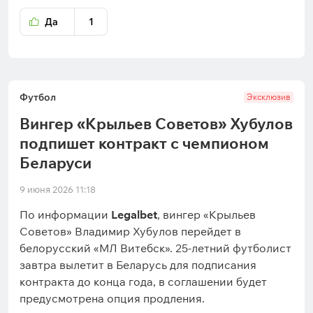
Да
1
Футбол
Эксклюзив
Вингер «Крыльев Советов» Хубулов
подпишет контракт с чемпионом
Беларуси
9 июня 2026 11:18
По информации
Legalbet
, вингер «Крыльев
Советов» Владимир Хубулов перейдет в
белорусский «МЛ Витебск». 25-летний футболист
завтра вылетит в Беларусь для подписания
контракта до конца года, в соглашении будет
предусмотрена опция продления.