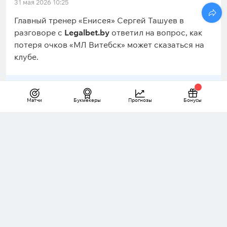
31 мая 2026 10:25
Главный тренер «Енисея» Сергей Ташуев в
разговоре с
Legalbet.by
ответил на вопрос, как
потеря очков «МЛ Витебск» может сказаться на
клубе.
«Ничего страшного, что «МЛ» три раза
Матчи
Букмекеры
Прогнозы
Бонусы
сыграл вничью. Это нормальный результат.
Они всех подряд должны обыгрывать, что
ли? Все команды разные, изучают
футболистов «МЛ». Уровень сопротивления
возрастает. Не настолько «МЛ» силён, чтобы
по всем катком пройтись. Тем более,
произошла смена тренера. На понимание
требований нужно время. Я считаю, у них
нормальный старт», — сказал Ташуев