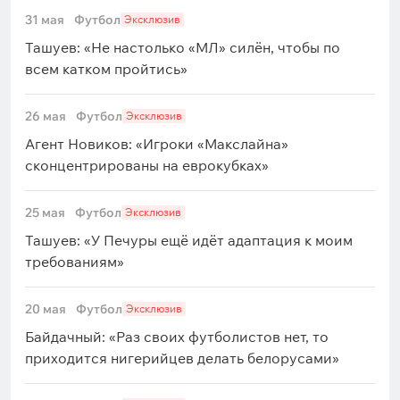
31 мая
Футбол
Эксклюзив
Ташуев: «Не настолько «МЛ» силён, чтобы по
всем катком пройтись»
26 мая
Футбол
Эксклюзив
Агент Новиков: «Игроки «Макслайна»
сконцентрированы на еврокубках»
25 мая
Футбол
Эксклюзив
Ташуев: «У Печуры ещё идёт адаптация к моим
требованиям»
20 мая
Футбол
Эксклюзив
Байдачный: «Раз своих футболистов нет, то
приходится нигерийцев делать белорусами»