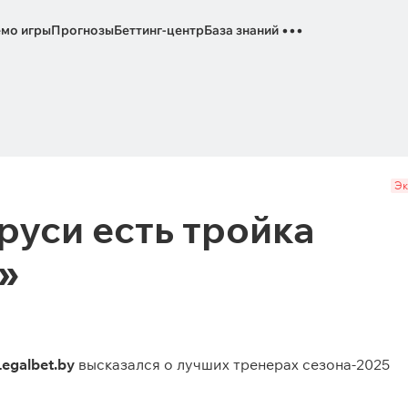
...
мо игры
Прогнозы
Беттинг-центр
База знаний
Эк
руси есть тройка
»
Legalbet.by
высказался о лучших тренерах сезона-2025