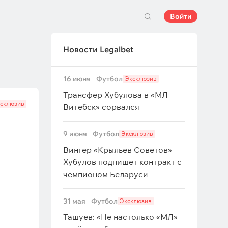
Войти
Новости Legalbet
16 июня
Футбол
Эксклюзив
Трансфер Хубулова в «МЛ
склюзив
Витебск» сорвался
9 июня
Футбол
Эксклюзив
Вингер «Крыльев Советов»
Хубулов подпишет контракт с
чемпионом Беларуси
31 мая
Футбол
Эксклюзив
Ташуев: «Не настолько «МЛ»