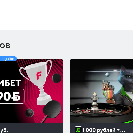
ков
 Legalbet
уб.
1 000 рублей + 1 