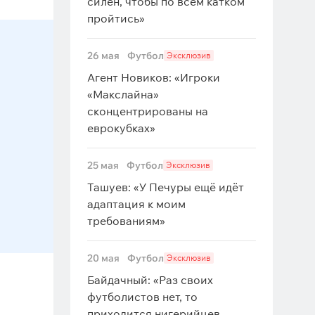
силён, чтобы по всем катком
пройтись»
26 мая
Футбол
Эксклюзив
Агент Новиков: «Игроки
«Макслайна»
сконцентрированы на
еврокубках»
25 мая
Футбол
Эксклюзив
Ташуев: «У Печуры ещё идёт
адаптация к моим
требованиям»
20 мая
Футбол
Эксклюзив
Байдачный: «Раз своих
футболистов нет, то
приходится нигерийцев