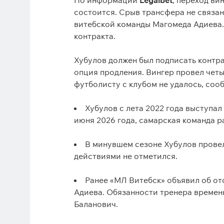
По информации
Legalbet
, переход ви
состоится. Срыв трансфера не связан
витебской команды Магомеда Адиева.
контракта.
Хубулов должен был подписать контра
опция продления. Вингер провел четы
футболисту с клубом не удалось, со
Хубулов с лета 2022 года выступал
июня 2026 года, самарская команда р
В минувшем сезоне Хубулов провел
действиями не отметился.
Ранее «МЛ Витебск» объявил об от
Адиева. Обязанности тренера времен
Баланович.