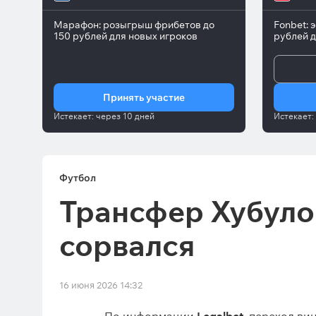
Марафон: розыгрыш фрибетов до
Fonbet: 
150 рублей для новых игроков
рублей д
Принять участие
Истекает:
через
10 дней
Истекает:
Футбол
Трансфер Хубуло
сорвался
16 июня 2026 14:32