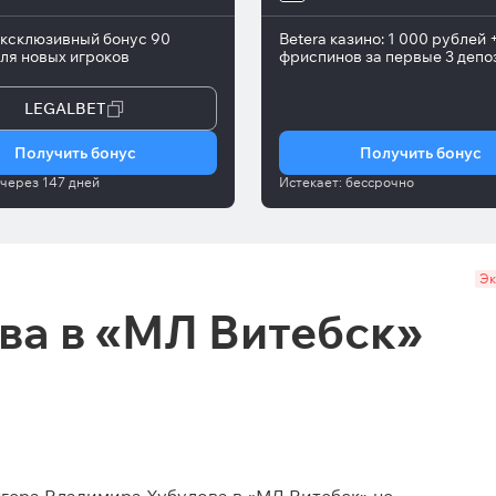
000 фриспинов
эксклюзивный бонус 90
Betera казино: 1 000 рублей 
ля новых игроков
фриспинов за первые 3 депо
LEGALBET
Получить бонус
Получить бонус
через
147 дней
Истекает:
бессрочно
Эк
ва в «МЛ Витебск»