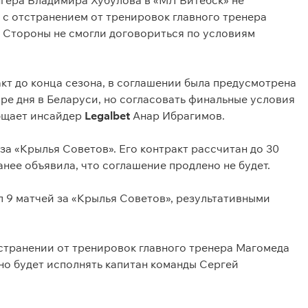
нгера Владимира Хубулова в «МЛ Витебск» не
 с отстранением от тренировок главного тренера
 Стороны не смогли договориться по условиям
кт до конца сезона, в соглашении была предусмотрена
ре дня в Беларуси, но согласовать финальные условия
общает инсайдер
Legalbet
Анар Ибрагимов.
 за «Крылья Советов». Его контракт рассчитан до 30
анее объявила, что соглашение продлено не будет.
 9 матчей за «Крылья Советов», результативными
странении от тренировок главного тренера Магомеда
но будет исполнять капитан команды Сергей