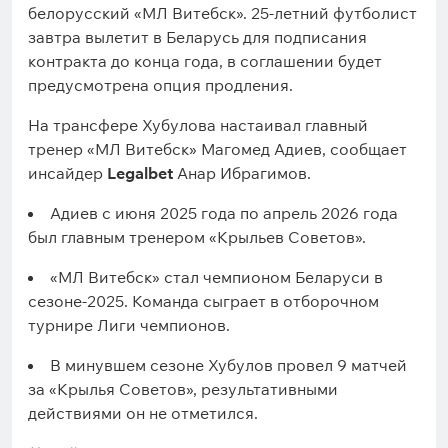
белорусский «МЛ Витебск». 25-летний футболист
завтра вылетит в Беларусь для подписания
контракта до конца года, в соглашении будет
предусмотрена опция продления.
На трансфере Хубулова настаивал главный
тренер «МЛ Витебск» Магомед Адиев, сообщает
инсайдер
Legalbet
Анар Ибрагимов.
Адиев с июня 2025 года по апрель 2026 года
был главным тренером «Крыльев Советов».
«МЛ Витебск» стал чемпионом Беларуси в
сезоне-2025. Команда сыграет в отборочном
турнире Лиги чемпионов.
В минувшем сезоне Хубулов провел 9 матчей
за «Крылья Советов», результативными
действиями он не отметился.