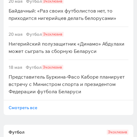
20 мая
Футбол
Эксклюзив
Байдачный: «Раз своих футболистов нет, то
приходится нигерийцев делать белорусами»
20 мая
Футбол
Эксклюзив
Нигерийский полузащитник «Динамо» Абдулахи
может сыграть за сборную Беларуси
18 мая
Футбол
Эксклюзив
Представитель Буркина-Фасо Каборе планирует
встречу с Министром спорта и президентом
Федерации футбола Беларуси
Смотреть все
Футбол
Эксклюзив