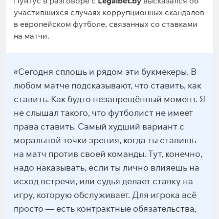
Пунтус в разговоре с
Legalbet.by
высказался об
участившихся случаях коррупционных скандалов
в европейском футболе, связанных со ставками
на матчи.
«Сегодня сплошь и рядом эти букмекеры. В
любом матче подсказывают, что ставить, как
ставить. Как будто незапрещённый момент. Я
не слышал такого, что футболист не имеет
права ставить. Самый худший вариант с
моральной точки зрения, когда ты ставишь
на матч против своей команды. Тут, конечно,
надо наказывать, если ты лично влияешь на
исход встречи, или судья делает ставку на
игру, которую обслуживает. Для игрока всё
просто — есть контрактные обязательства,