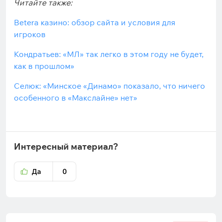
Читайте также:
Betera казино: обзор сайта и условия для
игроков
Кондратьев: «МЛ» так легко в этом году не будет,
как в прошлом»
Селюк: «Минское «Динамо» показало, что ничего
особенного в «Макслайне» нет»
Интересный материал?
Да
0