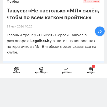
Футбол
Эксклюзив
Ташуев: «Не настолько «МЛ» силён,
чтобы по всем катком пройтись»
31 мая 2026 10:25
Главный тренер «Енисея» Сергей Ташуев в
разговоре с
Legalbet.by
ответил на вопрос, как
потеря очков «МЛ Витебск» может сказаться на
клубе.
«Ничего страшного, что «МЛ» три раза
Матчи
Букмекеры
Прогнозы
Бонусы
сыграл вничью. Это нормальный результат.
Они всех подряд должны обыгрывать, что
ли? Все команды разные, изучают
футболистов «МЛ». Уровень сопротивления
возрастает. Не настолько «МЛ» силён, чтобы