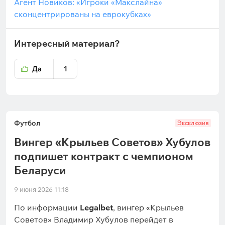
Агент Новиков: «Игроки «Макслайна»
сконцентрированы на еврокубках»
Интересный материал?
Да
1
Футбол
Эксклюзив
Вингер «Крыльев Советов» Хубулов
подпишет контракт с чемпионом
Беларуси
9 июня 2026 11:18
По информации
Legalbet
, вингер «Крыльев
Советов» Владимир Хубулов перейдет в