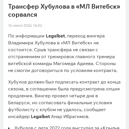
Трансфер Хубулова в «МЛ Витебск»
сорвался
16 июня 2026 14:32
По информации
Legalbet
, переход вингера
Владимира Хубулова в «МЛ Витебск» не
состоится. Срыв трансфера не связан с
отстранением от тренировок главного тренера
витебской команды Магомеда Адиева. Стороны
не смогли договориться по условиям контракта.
Хубулов должен был подписать контракт до конца
сезона, в соглашении была предусмотрена опция
продления. Вингер провел четыре дня в
Беларуси, но согласовать финальные условия
футболисту с клубом не удалось, сообщает
инсайдер
Legalbet
Анар Ибрагимов.
Хубулов с лета 2022 года выступал за «Крылья