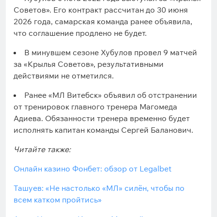
Советов». Его контракт рассчитан до 30 июня
2026 года, самарская команда ранее объявила,
что соглашение продлено не будет.
В минувшем сезоне Хубулов провел 9 матчей
за «Крылья Советов», результативными
действиями не отметился.
Ранее «МЛ Витебск» объявил об отстранении
от тренировок главного тренера Магомеда
Адиева. Обязанности тренера временно будет
исполнять капитан команды Сергей Баланович.
Читайте также:
Онлайн казино Фонбет: обзор от Legalbet
Ташуев: «Не настолько «МЛ» силён, чтобы по
всем катком пройтись»