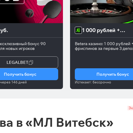
уб.
1 000 рублей + 1 
000 фриспинов
эксклюзивный бонус 90
Betera казино: 1 000 рублей 
ля новых игроков
фриспинов за первые 3 депо
LEGALBET
Получить бонус
Получить бонус
через
146 дней
Истекает:
бессрочно
Эк
ва в «МЛ Витебск»