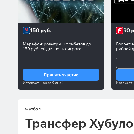
150 руб.
90 р
Марафон: розыгрыш фрибетов до
Fonbet: 
150 рублей для новых игроков
рублей д
Принять участие
Истекает:
через
9 дней
Истекает:
Футбол
Трансфер Хубуло