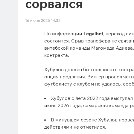
сорвался
16 июня 2026 14:32
По информации
Legalbet
, переход ви
состоится. Срыв трансфера не связан
витебской команды Магомеда Адиева.
контракта.
Хубулов должен был подписать контра
опция продления. Вингер провел четы
футболисту с клубом не удалось, со
Хубулов с лета 2022 года выступал
июня 2026 года, самарская команда р
В минувшем сезоне Хубулов провел
действиями не отметился.