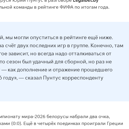
аруси Юрий Пунтус в разговоре
Legalbet.by
ьной команды в рейтинге ФИФА по итогам года.
, мы могли опуститься в рейтинге ещё ниже.
а счёт двух последних игр в группе. Конечно, там
ое зависит, но всегда надо отталкиваться от
то сезон был удачный для сборной, но раз не
г — как дополнение и отражение прошедшего
26 году», — сказал Пунтус корреспонденту
мпионату мира-2026 белорусы набрали два очка,
еками (0:0). Ещё в четырёх поединках проиграли Греции