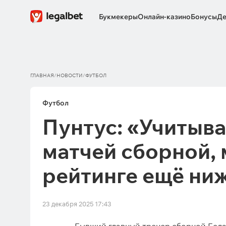
Букмекеры
Онлайн-казино
Бонусы
Де
ГЛАВНАЯ
/
НОВОСТИ
/
ФУТБОЛ
Футбол
Пунтус: «Учитыв
матчей сборной, 
рейтинге ещё ни
23 декабря 2025 17:43