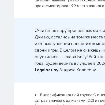
Бывший главный тренер сборной Бел
прокомментировал 99 место национал
«Учитывая пару провальных матчей
Думаю, остались на том же месте з
и от выступления соперников мног
своей игры. В целом не скажешь, ч
опустились — слава Богу! Рейтин
года. Будем верить в лучшее в 20
Legalbet.by
Андрею Колосову.
В квалификационной группе С к че
сыграв вничью с датчанами (2:2) и гр