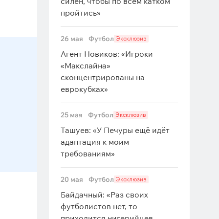
силён, чтобы по всем катком
пройтись»
26 мая
Футбол
Эксклюзив
Агент Новиков: «Игроки
«Макслайна»
сконцентрированы на
еврокубках»
25 мая
Футбол
Эксклюзив
Ташуев: «У Печуры ещё идёт
адаптация к моим
требованиям»
20 мая
Футбол
Эксклюзив
Байдачный: «Раз своих
футболистов нет, то
приходится нигерийцев