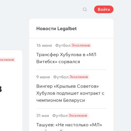
Войти
Новости Legalbet
16 июня
Футбол
Эксклюзив
Трансфер Хубулова в «МЛ
склюзив
Витебск» сорвался
9 июня
Футбол
Эксклюзив
в
Вингер «Крыльев Советов»
Хубулов подпишет контракт с
чемпионом Беларуси
31 мая
Футбол
Эксклюзив
Ташуев: «Не настолько «МЛ»