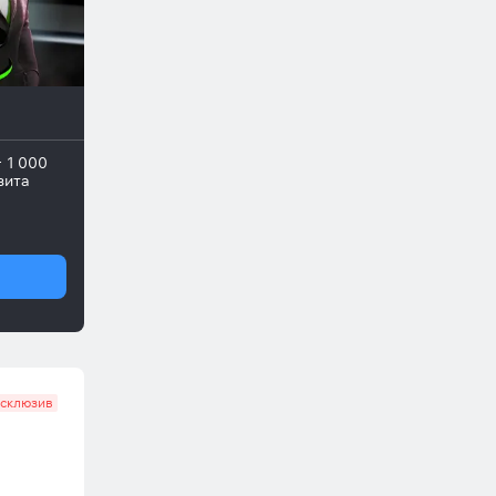
+ 1 000
зита
склюзив