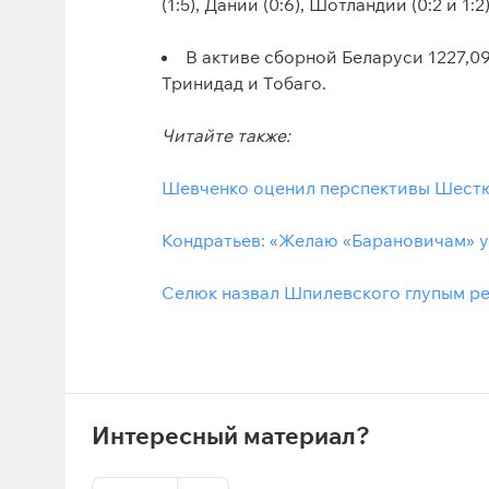
(1:5), Дании (0:6), Шотландии (0:2 и 1:2
В активе сборной Беларуси 1227,09
Тринидад и Тобаго.
Читайте также:
Шевченко оценил перспективы Шестю
Кондратьев: «Желаю «Барановичам» уд
Селюк назвал Шпилевского глупым р
Интересный материал?