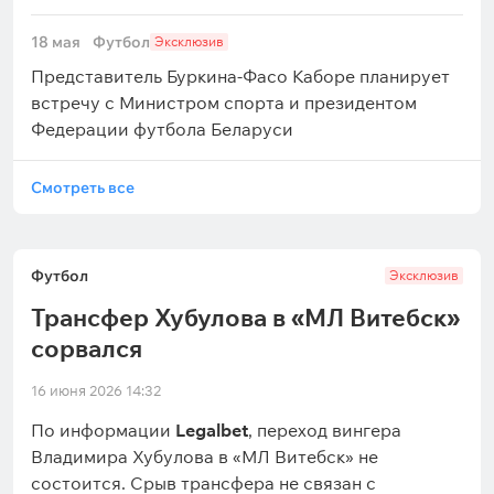
18 мая
Футбол
Эксклюзив
Представитель Буркина-Фасо Каборе планирует
встречу с Министром спорта и президентом
Федерации футбола Беларуси
Смотреть все
Футбол
Эксклюзив
Трансфер Хубулова в «МЛ Витебск»
сорвался
16 июня 2026 14:32
По информации
Legalbet
, переход вингера
Владимира Хубулова в «МЛ Витебск» не
состоится. Срыв трансфера не связан с