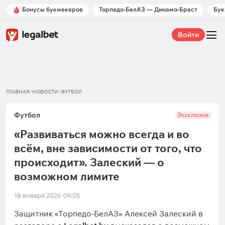
Бонусы букмекеров
Торпедо-БелАЗ — Динамо-Брест
Бук
Войти
ГЛАВНАЯ
/
НОВОСТИ
/
ФУТБОЛ
Футбол
Эксклюзив
«Развиваться можно всегда и во
всём, вне зависимости от того, что
происходит». Залеский — о
возможном лимите
18 января 2026 09:05
Защитник «Торпедо-БелАЗ» Алексей Залеский в