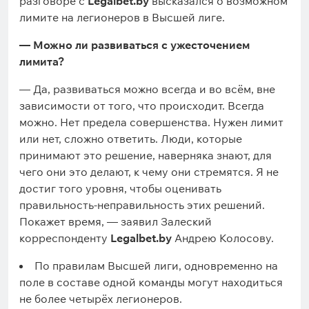
разговоре с
Legalbet.by
высказался о возможном
лимите на легионеров в Высшей лиге.
— Можно ли развиваться с ужесточением
лимита?
— Да, развиваться можно всегда и во всём, вне
зависимости от того, что происходит. Всегда
можно. Нет предела совершенства. Нужен лимит
или нет, сложно ответить. Люди, которые
принимают это решение, наверняка знают, для
чего они это делают, к чему они стремятся. Я не
достиг того уровня, чтобы оценивать
правильность-неправильность этих решений.
Покажет время, — заявил Залеский
корреспонденту
Legalbet.by
Андрею Колосову.
По правилам Высшей лиги, одновременно на
поле в составе одной команды могут находиться
не более четырёх легионеров.