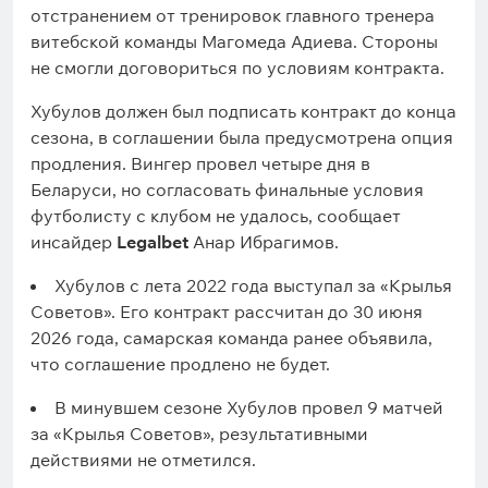
отстранением от тренировок главного тренера
витебской команды Магомеда Адиева. Стороны
не смогли договориться по условиям контракта.
Хубулов должен был подписать контракт до конца
сезона, в соглашении была предусмотрена опция
продления. Вингер провел четыре дня в
Беларуси, но согласовать финальные условия
футболисту с клубом не удалось, сообщает
инсайдер
Legalbet
Анар Ибрагимов.
Хубулов с лета 2022 года выступал за «Крылья
Советов». Его контракт рассчитан до 30 июня
2026 года, самарская команда ранее объявила,
что соглашение продлено не будет.
В минувшем сезоне Хубулов провел 9 матчей
за «Крылья Советов», результативными
действиями не отметился.