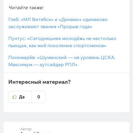
Читайте также:
Глеб: «МЛ Витебск» и «Динамо» одинаково
заслуживают звания «Прорыв года»
Пунтус: «Сегодняшняя молодёжь не настолько
пьющая, как моё поколение спортсменов»
Пономарёв: «Шуманский — не уровень ЦСКА.
Максимум — аутсайдер РПЛ»
Интересный материал?
Да
0
Автор