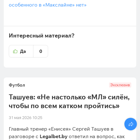
особенного в «Макслайне» нет»
Интересный материал?
Да
0
Футбол
Эксклюзив
Ташуев: «Не настолько «МЛ» силён,
чтобы по всем катком пройтись»
31 мая 2026 10:25
Главный тренер «Енисея» Сергей Ташуев в
разговоре с
Legalbet.by
ответил на вопрос, как