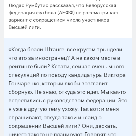
Людас Румбутис рассказал, что Белорусская
федерация футбола (АБФФ) не рассматривает
вариант с сокращением числа участников
Высшей лиги.
«Когда брали Штанге, все кругом трындели,
что это за иностранец? А на каком месте в
рейтинге были? Кстати, сейчас очень много
спекуляций по поводу кандидатуры Виктора
Гончаренко, который якобы возглавит
сборную. Не знаю, откуда это идет. Мы как-то
встретились с руководством федерации. Это
я уже в другую тему ухожу. Так вот: и меня
спрашивают, откуда такой инсайд о
сокращении Высшей лиги? Они, дескать,
ничего такого не планируют. Говорят, что