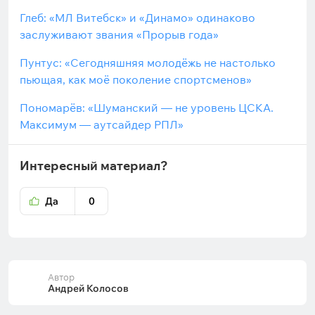
Глеб: «МЛ Витебск» и «Динамо» одинаково
заслуживают звания «Прорыв года»
Пунтус: «Сегодняшняя молодёжь не настолько
пьющая, как моё поколение спортсменов»
Пономарёв: «Шуманский — не уровень ЦСКА.
Максимум — аутсайдер РПЛ»
Интересный материал?
Да
0
Автор
Андрей Колосов