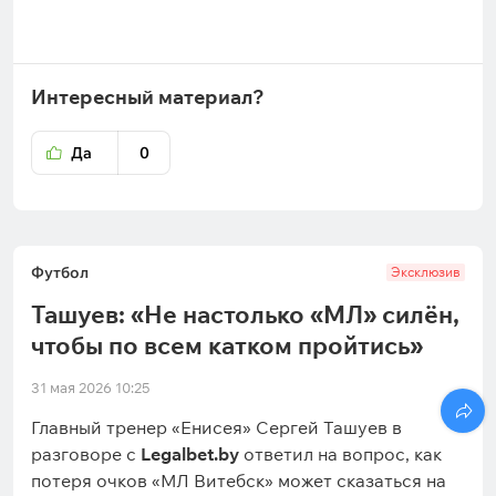
Интересный материал?
Да
0
Футбол
Эксклюзив
Ташуев: «Не настолько «МЛ» силён,
чтобы по всем катком пройтись»
31 мая 2026 10:25
Главный тренер «Енисея» Сергей Ташуев в
разговоре с
Legalbet.by
ответил на вопрос, как
потеря очков «МЛ Витебск» может сказаться на