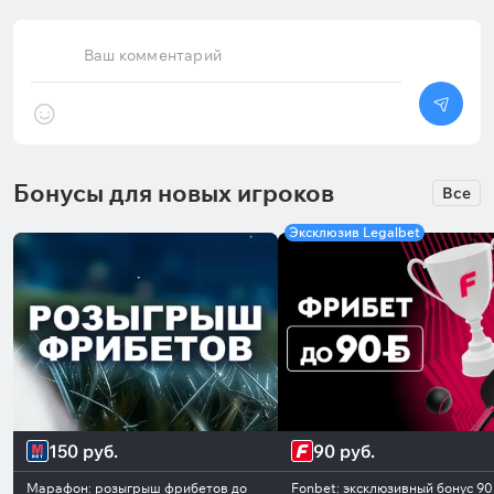
Ваш комментарий
Бонусы для новых игроков
Все
Эксклюзив Legalbet
150 руб.
90 руб.
Марафон: розыгрыш фрибетов до
Fonbet: эксклюзивный бонус 90