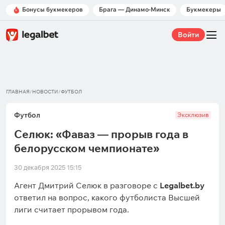
Бонусы букмекеров
Брага — Динамо-Минск
Букмекеры
Войти
ГЛАВНАЯ
/
НОВОСТИ
/
ФУТБОЛ
Футбол
Эксклюзив
Селюк: «Фаваз — прорыв года в
белорусском чемпионате»
30 декабря 2025 15:15
Агент Дмитрий Селюк в разговоре с
Legalbet.by
ответил на вопрос, какого футболиста Высшей
лиги считает прорывом года.