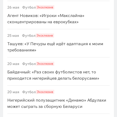
26 мая
Футбол
Эксклюзив
Агент Новиков: «Игроки «Макслайна»
сконцентрированы на еврокубках»
25 мая
Футбол
Эксклюзив
Ташуев: «У Печуры ещё идёт адаптация к моим
требованиям»
20 мая
Футбол
Эксклюзив
Байдачный: «Раз своих футболистов нет, то
приходится нигерийцев делать белорусами»
20 мая
Футбол
Эксклюзив
Нигерийский полузащитник «Динамо» Абдулахи
может сыграть за сборную Беларуси