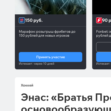
150 руб.
90 р
Марафон: розыгрыш фрибетов до
Fonbet: 
150 рублей для новых игроков
рублей д
Принять участие
Истекает:
через
10 дней
Истекает:
Хоккей
Энас: «Братья Пр
основообразующ