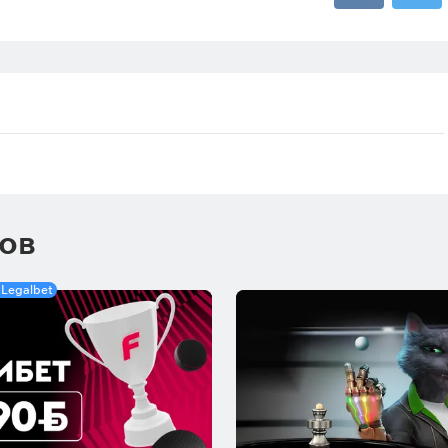
ков
 Legalbet