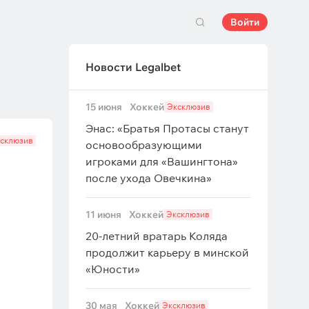
Войти
Новости Legalbet
15 июня
Хоккей
Эксклюзив
Энас: «Братья Протасы станут
склюзив
основообразующими
игроками для «Вашингтона»
после ухода Овечкина»
11 июня
Хоккей
Эксклюзив
20-летний вратарь Коляда
продолжит карьеру в минской
«Юности»
30 мая
Хоккей
Эксклюзив