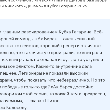
ьной хоккейной лиги (КХЛ) Никита Щитов в разговоре
и минского «Динамо» в Кубке Гагарина-2026.
» главным разочарованием Кубка Гагарина. Всё-
воровой команды. «Ак Барс» — очень сильный
ассных хоккеистов, хороший тренер и отличные
ельно, что так вчистую проиграли, не выиграли
нск выигрывал, но отдавал игру, где-то уступили
ним конфликтом. Какие-то внутренние дела
пешнее. Легионеры не показали высокий
драки, чтобы показать, что небезразлично. Но это
о победные голы-то где? «Ак Барс» достойно
аворитом этой серии, но хоккей тем и прекрасен,
сказуемым», — сказал Щитов
ю Колосову.