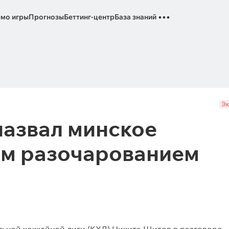
...
мо игры
Прогнозы
Беттинг-центр
База знаний
Эк
назвал минское
ым разочарованием