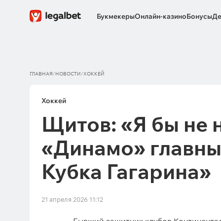
Букмекеры
Онлайн-казино
Бонусы
Де
ГЛАВНАЯ
/
НОВОСТИ
/
ХОККЕЙ
Хоккей
Щитов: «Я бы не 
«Динамо» главн
Кубка Гагарина»
21 апреля 2026 11:12