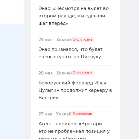
Энас: «Несмотря на вылет во
втором раунде, мы сделали
шаг вперёд»
29 мая
Хоккей
Эксклюзив
Энас признался, что будет
очень скучать по Пинчуку
28 мая
Хоккей
Эксклюзив
Белорусский форвард Илья
Цулыгин продолжит карьеру в
Венгрии
27 мая
Хоккей
Эксклюзив
Агент Гаврилов: «Вратари —
это не проблемная позиция у
минского «Динамо»