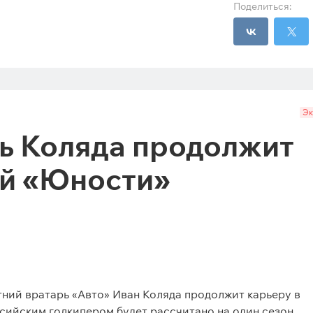
Поделиться:
Эк
рь Коляда продолжит
ой «Юности»
етний вратарь «Авто» Иван Коляда продолжит карьеру в
сийским голкипером будет рассчитано на один сезон.