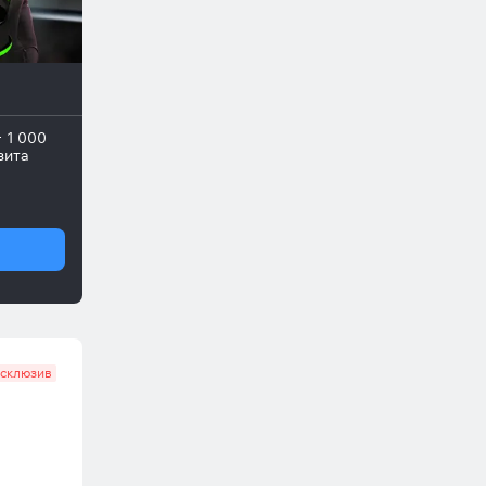
+ 1 000
зита
склюзив