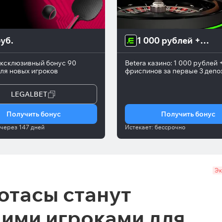
уб.
1 000 рублей + 1 
000 фриспинов
эксклюзивный бонус 90
Betera казино: 1 000 рублей 
ля новых игроков
фриспинов за первые 3 депо
LEGALBET
Получить бонус
Получить бонус
через
147 дней
Истекает:
бессрочно
Эк
отасы станут
ими игроками для