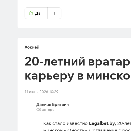
Да
1
Хоккей
20-летний врата
карьеру в минск
11 июня 2026 10:29
Даниил Бритвин
Об авторе
Как стало известно
Legalbet.by
, 20-л
минской «Юности». Соглашение с рос