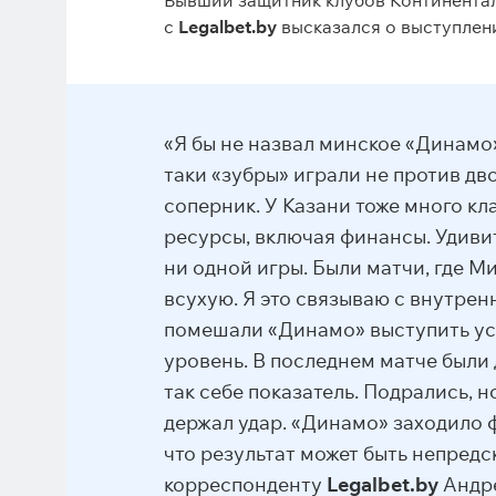
Бывший защитник клубов Континентал
с
Legalbet.by
высказался о выступлени
«Я бы не назвал минское «Динамо
таки «зубры» играли не против д
соперник. У Казани тоже много кл
ресурсы, включая финансы. Удивит
ни одной игры. Были матчи, где Ми
всухую. Я это связываю с внутрен
помешали «Динамо» выступить ус
уровень. В последнем матче были 
так себе показатель. Подрались, н
держал удар. «Динамо» заходило ф
что результат может быть непред
корреспонденту
Legalbet.by
Андре