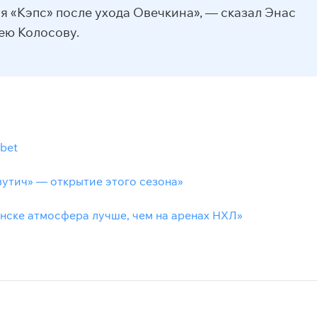
 «Кэпс» после ухода Овечкина», — сказал Энас
ю Колосову.
lbet
вутич» — открытие этого сезона»
ске атмосфера лучше, чем на аренах НХЛ»