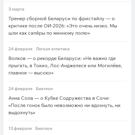
3 марта
Тренер сборной Беларуси по фристайлу — о
критике после ОИ-2026: «Это очень низко. Мы
шли как сапёры по минному полю»
24 февраля
Легкая атлетика
Волков — о рекорде Беларуси: «Не важно где
прыгать, в Токио, Лос-Анджелесе или Могилёве,
главное — высоко»
24 февраля
Биатлон
Анна Сола — о Кубке Содружества в Сочи:
«После гонок было невозможно ни вдохнуть, ни
выдохнуть»
13 февраля
Биатлон