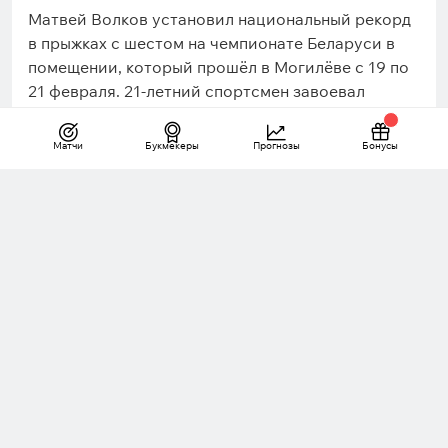
Матвей Волков установил национальный рекорд
в прыжках с шестом на чемпионате Беларуси в
помещении, который прошёл в Могилёве с 19 по
21 февраля. 21-летний спортсмен завоевал
золото, показав результат 6,01 метра.
Матчи
Букмекеры
Прогнозы
Бонусы
Рекорд Беларуси в прыжках с шестом
держался с 1998 года, когда Дмитрий Марков
взял высоту в 6 метров.
В марте 2025 года Всемирная
легкоатлетическая ассоциация (World Athletics)
продлила действие запрета для белорусских
спортсменов на участие в международных
турнирах под эгидой организации.
Читайте также:
Шиманович: «На Кубке мира в США было тяжело
акклиматизироваться»