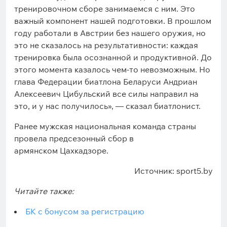
тренировочном сборе занимаемся с ним. Это
важный компонент нашей подготовки. В прошлом
году работали в Австрии без нашего оружия, но
это не сказалось на результативности: каждая
тренировка была осознанной и продуктивной. До
этого момента казалось чем-то невозможным. Но
глава Федерации биатлона Беларуси Андриан
Алексеевич Цибульский все силы направил на
это, и у нас получилось», — сказал биатлонист.
Ранее мужская национальная команда страны
провела предсезонный сбор в
армянском Цахкадзоре.
Источник: sport5.by
Читайте также:
БК с бонусом за регистрацию