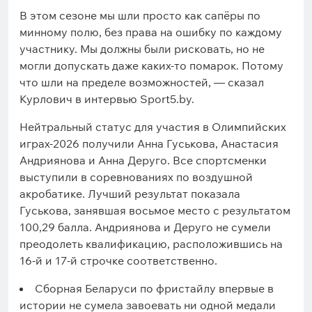
В этом сезоне мы шли просто как сапёры по
минному полю, без права на ошибку по каждому
участнику. Мы должны были рисковать, но не
могли допускать даже каких-то помарок. Потому
что шли на пределе возможностей, — сказал
Курлович в интервью Sport5.by.
Нейтральный статус для участия в Олимпийских
играх-2026 получили Анна Гуськова, Анастасия
Андриянова и Анна Деруго. Все спортсменки
выступили в соревнованиях по воздушной
акробатике. Лучший результат показала
Гуськова, занявшая восьмое место с результатом
100,29 балла. Андриянова и Деруго не сумели
преодолеть квалификацию, расположившись на
16-й и 17-й строчке соответственно.
Сборная Беларуси по фристайлу впервые в
истории не сумела завоевать ни одной медали