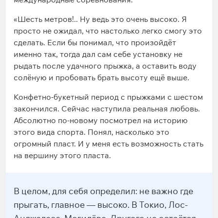
«Шесть метров!.. Ну ведь это очень высоко. Я
просто не ожидал, что настолько легко смогу это
сделать. Если бы понимал, что произойдёт
именно так, тогда дал сам себе установку не
рыдать после удачного прыжка, а оставить воду
солёную и пробовать брать высоту ещё выше.
Конфетно-букетный период с прыжками с шестом
закончился. Сейчас наступила реальная любовь.
Абсолютно по-новому посмотрел на историю
этого вида спорта. Понял, насколько это
огромный пласт. И у меня есть возможность стать
на вершину этого пласта.
В целом, для себя определил: не важно где
прыгать, главное — высоко. В Токио, Лос-