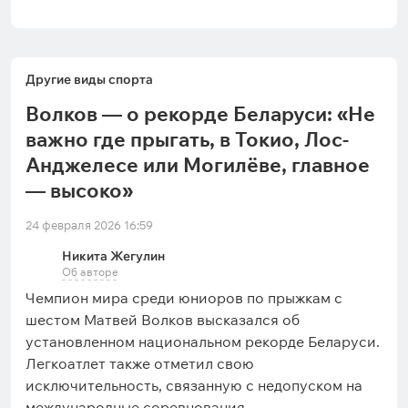
Другие виды спорта
Волков — о рекорде Беларуси: «Не
важно где прыгать, в Токио, Лос-
Анджелесе или Могилёве, главное
— высоко»
24 февраля 2026 16:59
Никита Жегулин
Об авторе
Чемпион мира среди юниоров по прыжкам с
шестом Матвей Волков высказался об
установленном национальном рекорде Беларуси.
Легкоатлет также отметил свою
исключительность, связанную с недопуском на
международные соревнования.