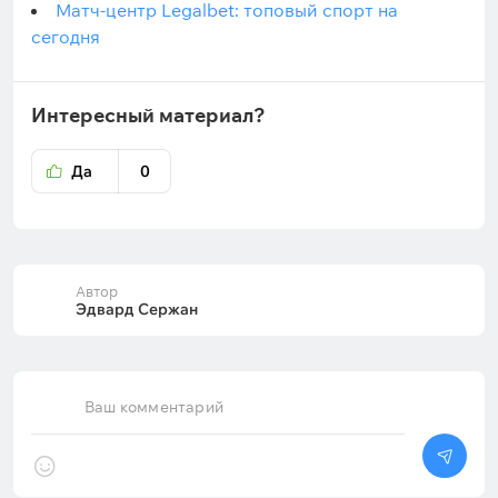
Матч-центр Legalbet: топовый спорт на
сегодня
Интересный материал?
Да
0
Автор
Эдвард Сержан
Ваш комментарий