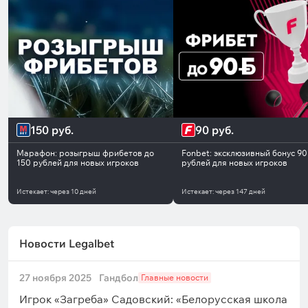
150 руб.
90 руб.
Марафон: розыгрыш фрибетов до
Fonbet: эксклюзивный бонус 90
150 рублей для новых игроков
рублей для новых игроков
Истекает:
через
10 дней
Истекает:
через
147 дней
Новости Legalbet
27 ноября 2025
Гандбол
Главные новости
Игрок «Загреба» Садовский: «Белорусская школа