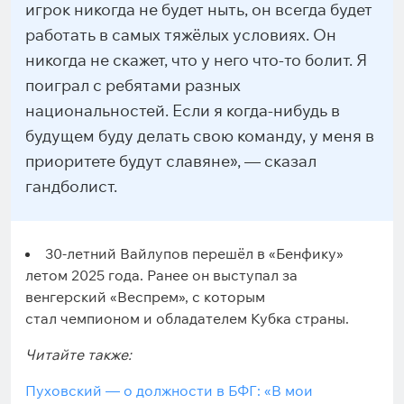
игрок никогда не будет ныть, он всегда будет
работать в самых тяжёлых условиях. Он
никогда не скажет, что у него что-то болит. Я
поиграл с ребятами разных
национальностей. Если я когда-нибудь в
будущем буду делать свою команду, у меня в
приоритете будут славяне», — сказал
гандболист.
30-летний Вайлупов перешёл в «Бенфику»
летом 2025 года. Ранее он выступал за
венгерский «Веспрем», с которым
стал чемпионом и обладателем Кубка страны.
Читайте также:
Пуховский — о должности в БФГ: «В мои