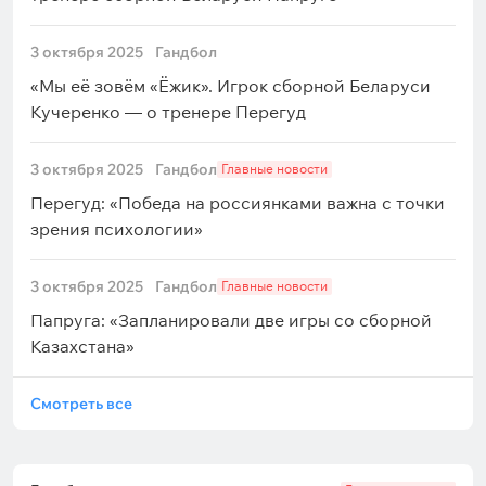
3 октября 2025
Гандбол
«Мы её зовём «Ёжик». Игрок сборной Беларуси
Кучеренко — о тренере Перегуд
3 октября 2025
Гандбол
Главные новости
Перегуд: «Победа на россиянками важна с точки
зрения психологии»
3 октября 2025
Гандбол
Главные новости
Папруга: «Запланировали две игры со сборной
Казахстана»
Смотреть все