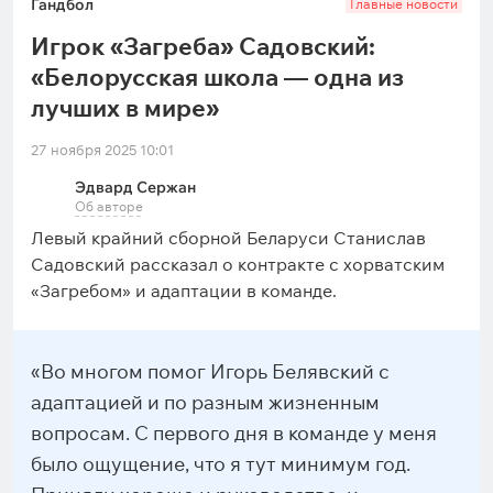
Гандбол
Главные новости
Игрок «Загреба» Садовский:
«Белорусская школа — одна из
лучших в мире»
27 ноября 2025 10:01
Эдвард Сержан
Об авторе
Левый крайний сборной Беларуси Станислав
Садовский рассказал о контракте с хорватским
«Загребом» и адаптации в команде.
«Во многом помог Игорь Белявский с
адаптацией и по разным жизненным
вопросам. С первого дня в команде у меня
было ощущение, что я тут минимум год.