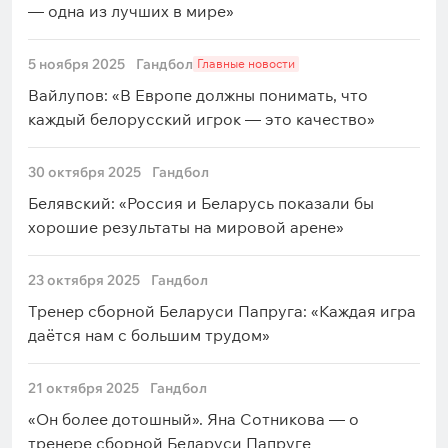
— одна из лучших в мире»
5 ноября 2025
Гандбол
Главные новости
Вайлупов: «В Европе должны понимать, что
каждый белорусский игрок — это качество»
30 октября 2025
Гандбол
Белявский: «Россия и Беларусь показали бы
хорошие результаты на мировой арене»
23 октября 2025
Гандбол
Тренер сборной Беларуси Папруга: «Каждая игра
даётся нам с большим трудом»
21 октября 2025
Гандбол
«Он более дотошный». Яна Сотникова — о
тренере сборной Беларуси Папруге