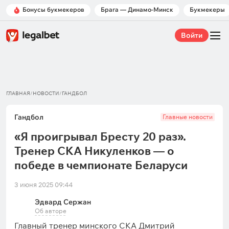
Бонусы букмекеров
Брага — Динамо-Минск
Букмекеры
Войти
ГЛАВНАЯ
/
НОВОСТИ
/
ГАНДБОЛ
Гандбол
Главные новости
«Я проигрывал Бресту 20 раз».
Тренер СКА Никуленков — о
победе в чемпионате Беларуси
3 июня 2025 09:44
Эдвард Сержан
Об авторе
Главный тренер минского СКА Дмитрий