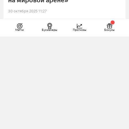
на мировой арене»
30 октября 2025 11:27
Эдвард Сержан
Об авторе
Матчи
Букмекеры
Прогнозы
Бонусы
Разыгрывающий «Загреба» Игорь Белявский
рассказал о вызове в сборную Беларуси на
предстоящий товарищеский турнир в Минске.
«Очень рад быть вызванным в сборную и
представлять свою страну на
международной арене. Цель у нас одна —
провести продуктивно предстоящий сбор и
выиграть этот турнир. Что у Беларуси, что у
россиян — очень хорошие составы.
Понятно, что у нас давно нет практики на
европейской арене, но, считаю, мы бы