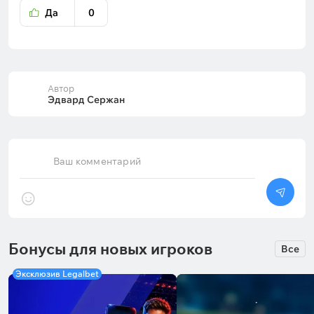
Да
0
Автор
Эдвард Сержан
Ваш комментарий
Бонусы для новых игроков
Все
Эксклюзив Legalbet