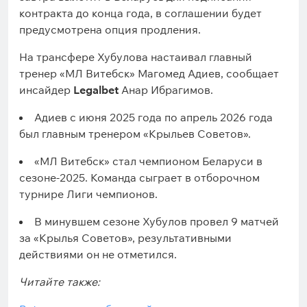
контракта до конца года, в соглашении будет
предусмотрена опция продления.
На трансфере Хубулова настаивал главный
тренер «МЛ Витебск» Магомед Адиев, сообщает
инсайдер
Legalbet
Анар Ибрагимов.
Адиев с июня 2025 года по апрель 2026 года
был главным тренером «Крыльев Советов».
«МЛ Витебск» стал чемпионом Беларуси в
сезоне-2025. Команда сыграет в отборочном
турнире Лиги чемпионов.
В минувшем сезоне Хубулов провел 9 матчей
за «Крылья Советов», результативными
действиями он не отметился.
Читайте также: