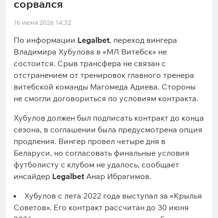
сорвался
16 июня 2026 14:32
По информации
Legalbet
, переход вингера
Владимира Хубулова в «МЛ Витебск» не
состоится. Срыв трансфера не связан с
отстранением от тренировок главного тренера
витебской команды Магомеда Адиева. Стороны
не смогли договориться по условиям контракта.
Хубулов должен был подписать контракт до конца
сезона, в соглашении была предусмотрена опция
продления. Вингер провел четыре дня в
Беларуси, но согласовать финальные условия
футболисту с клубом не удалось, сообщает
инсайдер
Legalbet
Анар Ибрагимов.
Хубулов с лета 2022 года выступал за «Крылья
Советов». Его контракт рассчитан до 30 июня