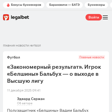
Бонусы букмекеров
Барановичи — БАТЭ
Букмекеры
Войти
ГЛАВНАЯ
/
НОВОСТИ
/
ФУТБОЛ
Футбол
Главные новости
«Закономерный результат». Игрок
«Белшины» Бальбух ― о выходе в
Высшую лигу
11 декабря 2025 09:41
Эдвард Сержан
Об авторе
Полузащитник «Белшины» Вадим Бальбух