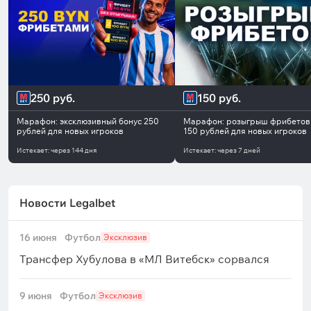
250 руб.
150 руб.
Марафон: эксклюзивный бонус 250
Марафон: розыгрыш фрибетов
рублей для новых игроков
150 рублей для новых игроков
Истекает:
через
144 дня
Истекает:
через
7 дней
Новости Legalbet
16 июня
Футбол
Эксклюзив
Трансфер Хубулова в «МЛ Витебск» сорвался
9 июня
Футбол
Эксклюзив