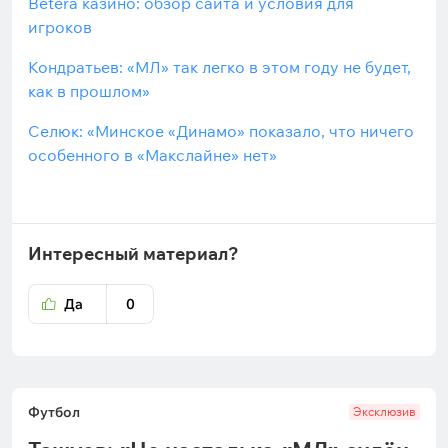
Betera казино: обзор сайта и условия для
игроков
Кондратьев: «МЛ» так легко в этом году не будет,
как в прошлом»
Селюк: «Минское «Динамо» показало, что ничего
особенного в «Макслайне» нет»
Интересный материал?
Да
0
Футбол
Эксклюзив