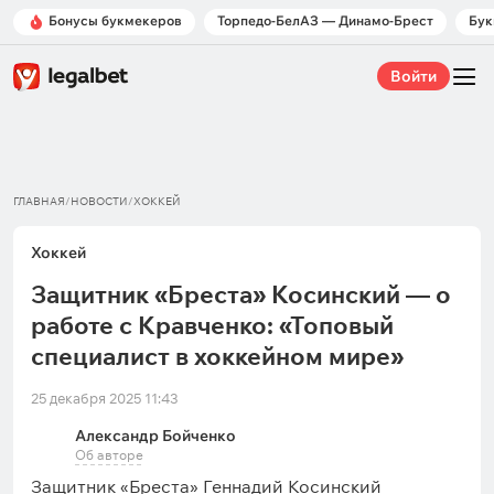
Бонусы букмекеров
Торпедо-БелАЗ — Динамо-Брест
Бук
Войти
ГЛАВНАЯ
/
НОВОСТИ
/
ХОККЕЙ
Хоккей
Защитник «Бреста» Косинский — о
работе с Кравченко: «Топовый
специалист в хоккейном мире»
25 декабря 2025 11:43
Александр Бойченко
Об авторе
Защитник «Бреста» Геннадий Косинский