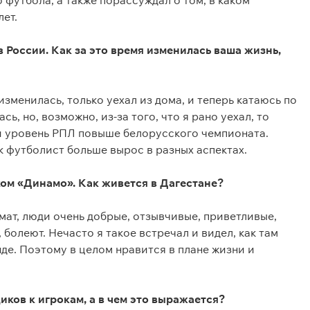
 футбола, а также порассуждал о том, в каком
лет.
 России. Как за это время изменилась ваша жизнь,
 изменилась, только уехал из дома, и теперь катаюсь по
сь, но, возможно, из-за того, что я рано уехал, то
ки уровень РПЛ повыше белорусского чемпионата.
к футболист больше вырос в разных аспектах.
ком «Динамо». Как живется в Дагестане?
ат, люди очень добрые, отзывчивые, приветливые,
болеют. Нечасто я такое встречал и видел, как там
нде. Поэтому в целом нравится в плане жизни и
ков к игрокам, а в чем это выражается?