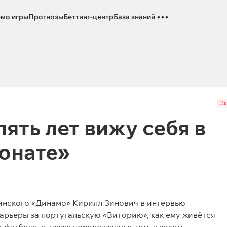
...
мо игры
Прогнозы
Беттинг-центр
База знаний
Эк
ять лет вижу себя в
онате»
инского «Динамо» Кирилл Зинович в интервью
карьеры за португальскую «Виторию», как ему живётся