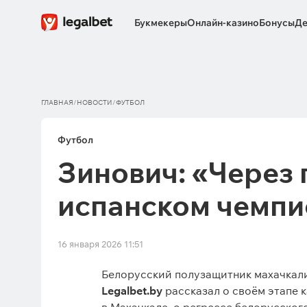
Букмекеры
Онлайн-казино
Бонусы
Де
ГЛАВНАЯ
/
НОВОСТИ
/
ФУТБОЛ
Футбол
Зинович: «Через п
испанском чемпи
16 января 2026 11:51
Белорусский полузащитник махачкал
Legalbet.by
рассказал о своём этапе 