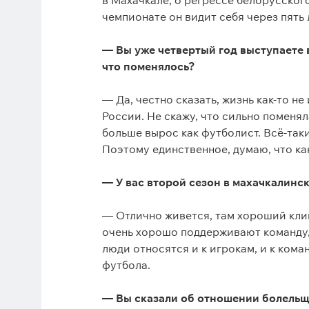
в Махачкале, о регрессе белорусского
чемпионате он видит себя через пять 
— Вы уже четвертый год выступаете в
что поменялось?
— Да, честно сказать, жизнь как-то не
России. Не скажу, что сильно поменяла
больше вырос как футболист. Всё-та
Поэтому единственное, думаю, что ка
— У вас второй сезон в махачкалинс
— Отлично живется, там хороший клим
очень хорошо поддерживают команду, 
люди относятся и к игрокам, и к кома
футбола.
— Вы сказали об отношении болельщи