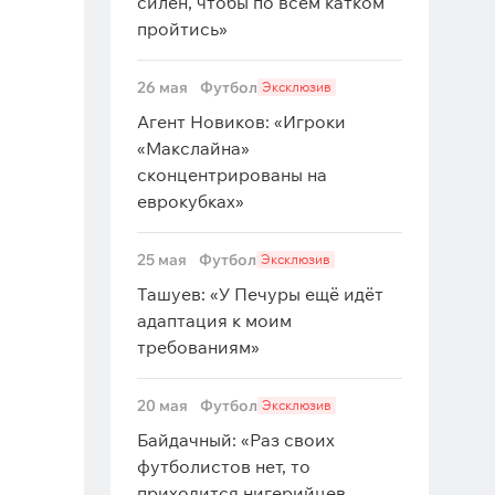
силён, чтобы по всем катком
пройтись»
26 мая
Футбол
Эксклюзив
Агент Новиков: «Игроки
«Макслайна»
сконцентрированы на
еврокубках»
25 мая
Футбол
Эксклюзив
Ташуев: «У Печуры ещё идёт
адаптация к моим
требованиям»
20 мая
Футбол
Эксклюзив
Байдачный: «Раз своих
футболистов нет, то
приходится нигерийцев