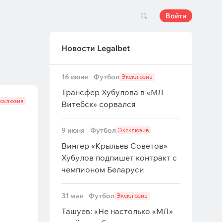
Войти
Новости Legalbet
16 июня
Футбол
Эксклюзив
Трансфер Хубулова в «МЛ
склюзив
Витебск» сорвался
9 июня
Футбол
Эксклюзив
Вингер «Крыльев Советов»
Хубулов подпишет контракт с
чемпионом Беларуси
31 мая
Футбол
Эксклюзив
Ташуев: «Не настолько «МЛ»