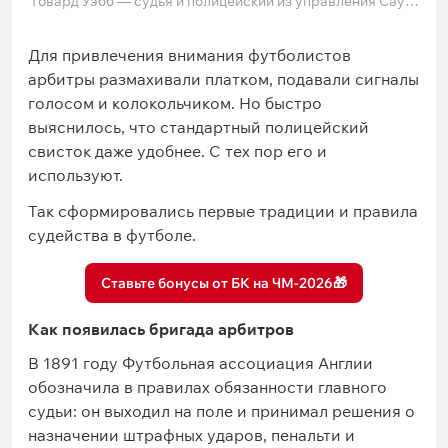
Говард Уэбб — судья и полицейский из управления Саут-
Йоркшира
Для привлечения внимания футболистов
арбитры размахивали платком, подавали сигналы
голосом и колокольчиком. Но быстро
выяснилось, что стандартный полицейский
свисток даже удобнее. С тех пор его и
используют.
Так сформировались первые традиции и правила
судейства в футболе.
Ставьте бонусы от БК на ЧМ-2026🎁
Как появилась бригада арбитров
В 1891 году Футбольная ассоциация Англии
обозначила в правилах обязанности главного
судьи: он выходил на поле и принимал решения о
назначении штрафных ударов, пенальти и