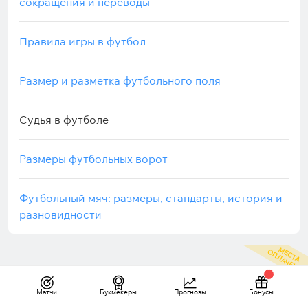
сокращения и переводы
Правила игры в футбол
Размер и разметка футбольного поля
Судья в футболе
Размеры футбольных ворот
Футбольный мяч: размеры, стандарты, история и
разновидности
М
С
Т
А
П
Л
А
Ч
Е
Н
Ы
Е
О
Легальные букмекерские конторы
Матчи
Букмекеры
Прогнозы
Бонусы