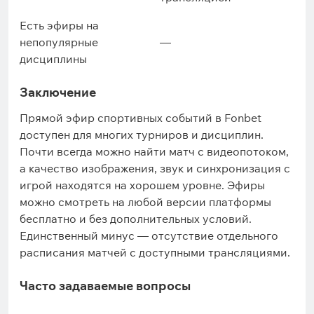
Есть эфиры на
непопулярные
—
дисциплины
Заключение
Прямой эфир спортивных событий в Fonbet
доступен для многих турниров и дисциплин.
Почти всегда можно найти матч с видеопотоком,
а качество изображения, звук и синхронизация с
игрой находятся на хорошем уровне. Эфиры
можно смотреть на любой версии платформы
бесплатно и без дополнительных условий.
Единственный минус — отсутствие отдельного
расписания матчей с доступными трансляциями.
Часто задаваемые вопросы