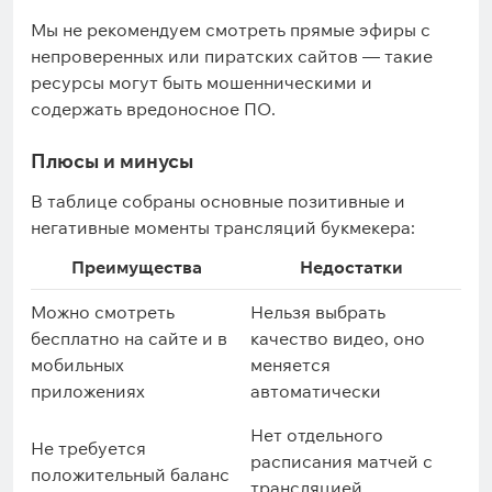
Мы не рекомендуем смотреть прямые эфиры с
непроверенных или пиратских сайтов — такие
ресурсы могут быть мошенническими и
содержать вредоносное ПО.
Плюсы и минусы
В таблице собраны основные позитивные и
негативные моменты трансляций букмекера:
Преимущества
Недостатки
Можно смотреть
Нельзя выбрать
бесплатно на сайте и в
качество видео, оно
мобильных
меняется
приложениях
автоматически
Нет отдельного
Не требуется
расписания матчей с
положительный баланс
трансляцией