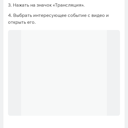
Нажать на значок «Трансляция».
Выбрать интересующее событие с видео и
открыть его.