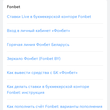
Fonbet
Ставки Live в букмекерской конторе Fonbet
Вход в личный кабинет «Фонбет»
Горячая линия Фонбет Беларусь
Зеркало Фонбет (Fonbet BY)
Как вывести средства с БК «Фонбет»
Как делать ставки в букмекерской конторе
Fonbet: инструкция
Как пополнить счёт Fonbet: варианты пополнения