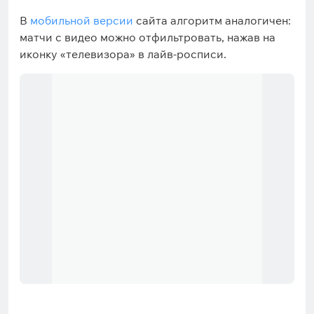
В
мобильной версии
сайта алгоритм аналогичен:
матчи с видео можно отфильтровать, нажав на
иконку «телевизора» в лайв-росписи.