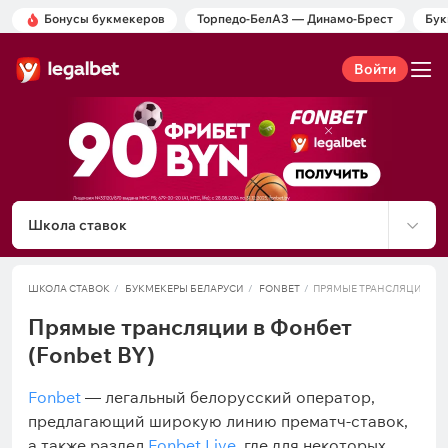
Бонусы букмекеров
Торпедо-БелАЗ — Динамо-Брест
Бук
Войти
Школа ставок
ШКОЛА СТАВОК
БУКМЕКЕРЫ БЕЛАРУСИ
FONBET
ПРЯМЫЕ ТРАНСЛЯЦИИ FO
Прямые трансляции в Фонбет
(Fonbet BY)
Fonbet
— легальный белорусский оператор,
предлагающий широкую линию прематч-ставок,
а также раздел
Fonbet Live
, где для некоторых