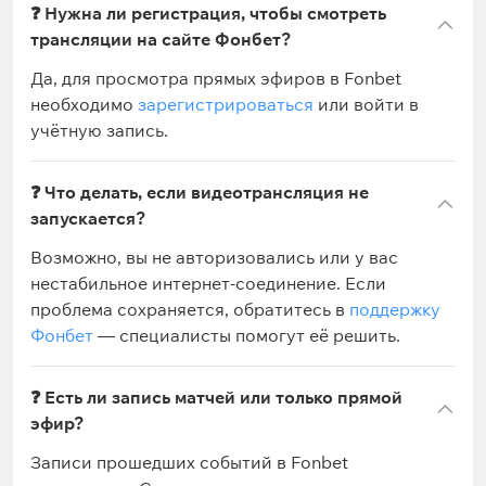
❓ Нужна ли регистрация, чтобы смотреть
трансляции на сайте Фонбет?
Да, для просмотра прямых эфиров в Fonbet
необходимо
зарегистрироваться
или войти в
учётную запись.
❓ Что делать, если видеотрансляция не
запускается?
Возможно, вы не авторизовались или у вас
нестабильное интернет-соединение. Если
проблема сохраняется, обратитесь в
поддержку
Фонбет
— специалисты помогут её решить.
❓ Есть ли запись матчей или только прямой
эфир?
Записи прошедших событий в Fonbet