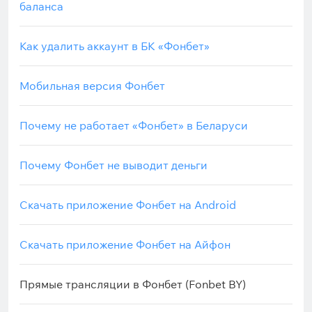
баланса
Как удалить аккаунт в БК «Фонбет»
Мобильная версия Фонбет
Почему не работает «Фонбет» в Беларуси
Почему Фонбет не выводит деньги
Скачать приложение Фонбет на Android
Скачать приложение Фонбет на Айфон
Прямые трансляции в Фонбет (Fonbet BY)