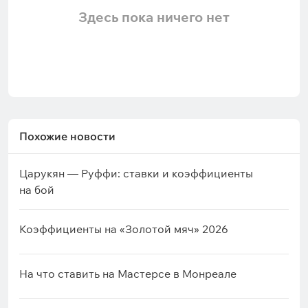
Здесь пока ничего нет
Похожие новости
Царукян — Руффи: ставки и коэффициенты
на бой
Коэффициенты на «Золотой мяч» 2026
На что ставить на Мастерсе в Монреале