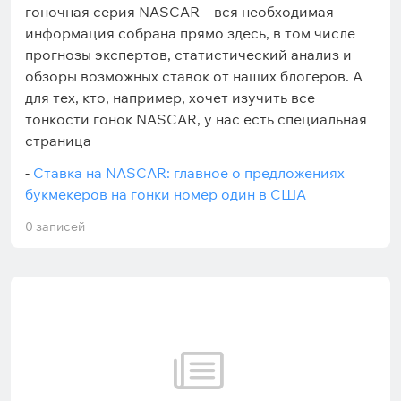
гоночная серия NASCAR – вся необходимая
информация собрана прямо здесь, в том числе
прогнозы экспертов, статистический анализ и
обзоры возможных ставок от наших блогеров. А
для тех, кто, например, хочет изучить все
тонкости гонок NASCAR, у нас есть специальная
страница
-
Ставка на NASCAR: главное о предложениях
букмекеров на гонки номер один в США
0 записей