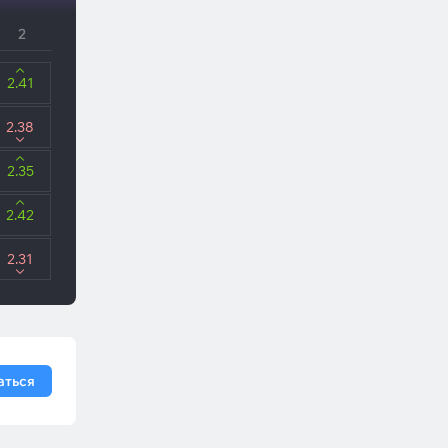
2
2.41
2.38
2.35
2.42
2.31
аться