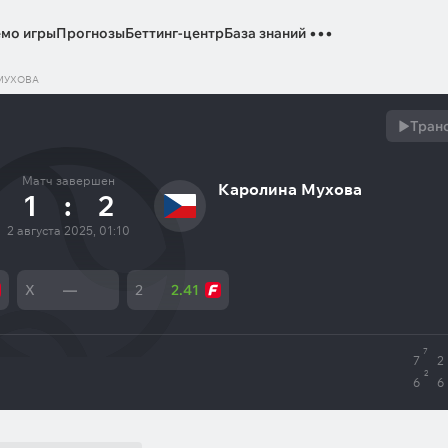
...
мо игры
Прогнозы
Беттинг-центр
База знаний
МУХОВА
Тран
Матч завершен
Каролина Мухова
1
:
2
2 августа 2025, 01:10
X
—
2
2.41
7
7
2
2
6
6