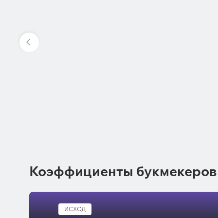
2000 руб.
3000 р
Fonbet: розыгрыш 10000 рублей
Maxline: ро
фрибетами за ставки на теннис
фрибетами з
футбол
Принять участие
По
Истекает:
через
10 дней
Истекает:
чер
Коэффициенты букмекеров
ИСХОД