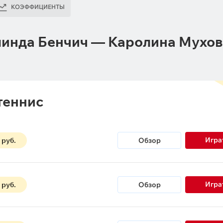
КОЭФФИЦИЕНТЫ
елинда Бенчич — Каролина Мухов
теннис
Игра
 руб.
Обзор
Игра
 руб.
Обзор