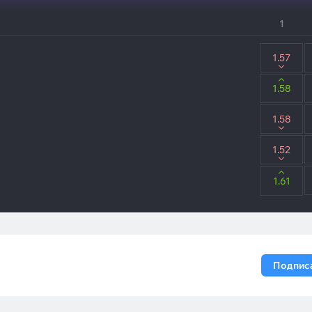
1
1.57
1.58
1.58
1.52
1.61
Подпис