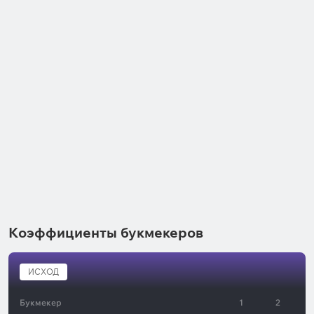
2000 руб.
200 руб.
Fonbet: розыгрыш 10000 рублей
Fonbet: 30% страховка ставки 
фрибетами за ставки на теннис
Еврокубки
Истекает:
через
10 дней
Истекает:
через
5 часов
Коэффициенты букмекеров
ИСХОД
Букмекер
1
2