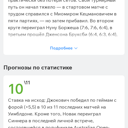
практически без потери сетов. Свой турнирный
путь он начал тяжело — в стартовом матче с
трудом справился с Миомиром Кецмановичем в
пяти партиях, — но затем прибавил. Во втором
круге переиграл Нуну Боржеша (7:6, 7:6, 6:4), в
третьем прошёл Дженсона Бруксби (6:4, 6:3, 6:4),
в четвёртом — Синтаро Мотидзуки (6:3, 7:6, 6:3),
а в четвертьфинале за 2 часа 34 минуты
Подробнее
разобрался с Яном-Леннардом Штруффом — 7:5,
7:6, 6:3, по ходу которого 16 раз подал навылет и
Прогнозы по статистике
реализовал три брейк-пойнта из девяти. Это уже
третий выход итальянца в полуфинал Уимблдона
в карьере — после 2023 и 2025 годов, — а
\11
10
победная серия на турнире достигла 12 матчей.
Ставка на исход: Джокович победил по геймам с
форой (+5,5) в 10 из 11 последних матчей на
Важные цифры Синнера:
Уимблдоне. Кроме того, Новак переиграл
Синнера в последней личной встрече,
состоявшейся в полуфинале Australian Open-