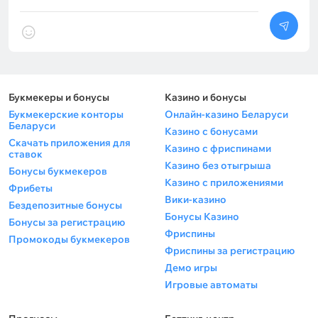
Букмекеры и бонусы
Казино и бонусы
Букмекерские конторы
Онлайн-казино Беларуси
Беларуси
Казино с бонусами
Скачать приложения для
Казино с фриспинами
ставок
Казино без отыгрыша
Бонусы букмекеров
Казино с приложениями
Фрибеты
Вики-казино
Бездепозитные бонусы
Бонусы Казино
Бонусы за регистрацию
Фриспины
Промокоды букмекеров
Фриспины за регистрацию
Демо игры
Игровые автоматы