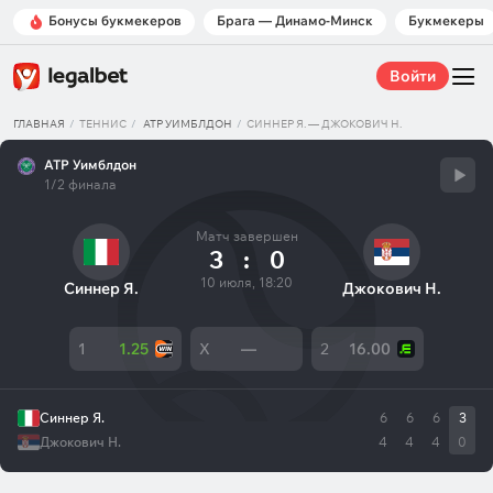
Бонусы букмекеров
Брага — Динамо-Минск
Букмекеры
Войти
ГЛАВНАЯ
ТЕННИС
ATP УИМБЛДОН
СИННЕР Я. — ДЖОКОВИЧ Н.
ATP Уимблдон
1/2 финала
Матч завершен
3
:
0
10 июля, 18:20
Синнер Я.
Джокович Н.
1
1.25
X
—
2
16.00
Синнер Я.
6
6
6
3
Джокович Н.
4
4
4
0