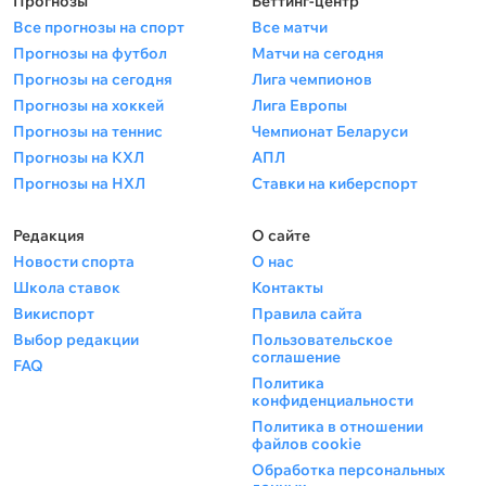
Прогнозы
Беттинг-центр
Все прогнозы на спорт
Все матчи
Прогнозы на футбол
Матчи на сегодня
Прогнозы на сегодня
Лига чемпионов
Прогнозы на хоккей
Лига Европы
Прогнозы на теннис
Чемпионат Беларуси
Прогнозы на КХЛ
АПЛ
Прогнозы на НХЛ
Ставки на киберспорт
Редакция
О сайте
Новости спорта
О нас
Школа ставок
Контакты
Викиспорт
Правила сайта
Выбор редакции
Пользовательское
соглашение
FAQ
Политика
конфиденциальности
Политика в отношении
файлов cookie
Обработка персональных