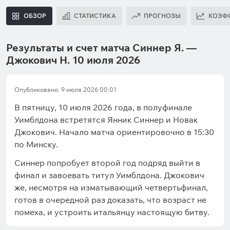
ОБЗОР
СТАТИСТИКА
ПРОГНОЗЫ
КОЭФ
Результаты и счет матча Синнер Я. —
Джокович Н. 10 июля 2026
Опубликовано: 9 июля 2026 00:01
В пятницу, 10 июля 2026 года, в полуфинале
Уимблдона встретятся Янник Синнер и Новак
Джокович. Начало матча ориентировочно в 15:30
по Минску.
Синнер попробует второй год подряд выйти в
финал и завоевать титул Уимблдона. Джокович
же, несмотря на изматывающий четвертьфинал,
готов в очередной раз доказать, что возраст не
помеха, и устроить итальянцу настоящую битву.