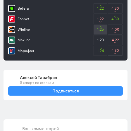
Betera
1.22
4.30
Fonbet
1.22
4.30
Winline
1.25
4.00
Maxline
1.23
4.22
4.30
Марафон
1.24
Алексей Тарабрин
Эксперт по ставкам
Подписаться
Ваш комментарий