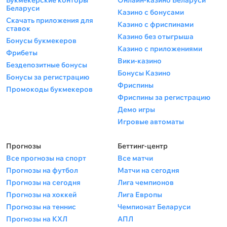
Букмекерские конторы
Онлайн-казино Беларуси
Беларуси
Казино с бонусами
Скачать приложения для
Казино с фриспинами
ставок
Казино без отыгрыша
Бонусы букмекеров
Казино с приложениями
Фрибеты
Вики-казино
Бездепозитные бонусы
Бонусы Казино
Бонусы за регистрацию
Фриспины
Промокоды букмекеров
Фриспины за регистрацию
Демо игры
Игровые автоматы
Прогнозы
Беттинг-центр
Все прогнозы на спорт
Все матчи
Прогнозы на футбол
Матчи на сегодня
Прогнозы на сегодня
Лига чемпионов
Прогнозы на хоккей
Лига Европы
Прогнозы на теннис
Чемпионат Беларуси
Прогнозы на КХЛ
АПЛ