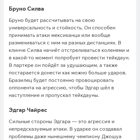
Бруно Силва
Бруно будет рассчитывать на свою
универсальность и стойкость. Он способен
принимать атаки мексиканца или вообще
размениваться с ним на разных дистанциях. В
клинче Силва начнёт отстреливаться коленями и
в какой-то момент попробует провести тейкдаун.
В партере он пойдёт за удушающим, а также
постарается донести как можно больше ударов.
Бразилец будет постоянно провоцировать
оппонента на агрессию, чтобы Эдгар шёл в
наступление и пропускал тейкдауны.
Эдгар Чайрес
Сильные стороны Эдгара — это агрессия и
непредсказуемые атаки. В ударке он создавал
проблемы даже нынешнему чемпиону Джошуа