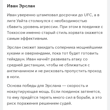
Иван Эрслан
Иван уверенно штамповал досрочки до UFC, а в
лиге Уайта столкнулся с необходимостью
сбавить уровень агрессии. При этом в поединке с
Токкосом именно старый стиль хорвата окажется
самым эффективным.
Эрслан сможет закидать соперника мощнейшими
хуками и оверхендами, пока тот будет готовить
тейкдаун. Иван начнёт развивать атаку со
средней дистанции, чтобы не сближаться с
англичанином и не рисковать пропустить проход
в ноги.
Основа победы для Эрслана — скорость и
нокаутирующая мощь. Если поединок затянется,
то ему придётся терять много сил в борьбе, а это
риск поражения решением судей.