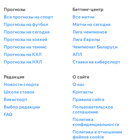
Прогнозы
Беттинг-центр
Все прогнозы на спорт
Все матчи
Прогнозы на футбол
Матчи на сегодня
Прогнозы на сегодня
Лига чемпионов
Прогнозы на хоккей
Лига Европы
Прогнозы на теннис
Чемпионат Беларуси
Прогнозы на КХЛ
АПЛ
Прогнозы на НХЛ
Ставки на киберспорт
Редакция
О сайте
Новости спорта
О нас
Школа ставок
Контакты
Викиспорт
Правила сайта
Выбор редакции
Пользовательское
соглашение
FAQ
Политика
конфиденциальности
Политика в отношении
файлов cookie