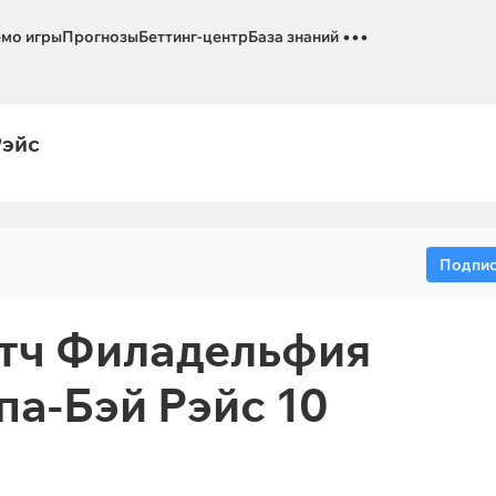
...
мо игры
Прогнозы
Беттинг-центр
База знаний
Рэйс
Подпис
атч Филадельфия
а-Бэй Рэйс 10