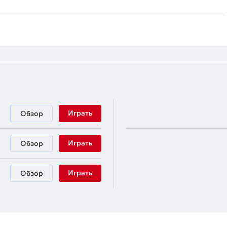
Играть
Обзор
Играть
Обзор
Играть
Обзор