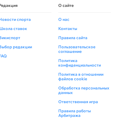
Редакция
О сайте
Новости спорта
О нас
Школа ставок
Контакты
Викиспорт
Правила сайта
Выбор редакции
Пользовательское
соглашение
FAQ
Политика
конфиденциальности
Политика в отношении
файлов cookie
Обработка персональных
данных
Ответственная игра
Правила работы
Арбитража