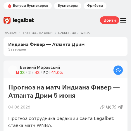
Бонусы букмекеров
Букмекеры
Фрибеты
Войти
ГЛАВНАЯ
ПРОГНОЗЫ НА СПОРТ
БАСКЕТБОЛ
WNBA
Индиана Фивер — Атланта Дрим
Завершен
Евгений Моравский
33
/
2
/
43
/
-11.0%
Р
ROI
Прогноз на матч Индиана Фивер —
Атланта Дрим 5 июня
04.06.2026
Прогноз сотрудника редакции сайта Legalbet:
ставка матч WNBA.