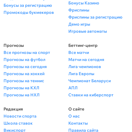
Бонусы Казино
Бонусы за регистрацию
Фриспины
Промокоды букмекеров
Фриспины за регистрацию
Демо игры
Игровые автоматы
Прогнозы
Беттинг-центр
Все прогнозы на спорт
Все матчи
Прогнозы на футбол
Матчи на сегодня
Прогнозы на сегодня
Лига чемпионов
Прогнозы на хоккей
Лига Европы
Прогнозы на теннис
Чемпионат Беларуси
Прогнозы на КХЛ
АПЛ
Прогнозы на НХЛ
Ставки на киберспорт
Редакция
О сайте
Новости спорта
О нас
Школа ставок
Контакты
Викиспорт
Правила сайта