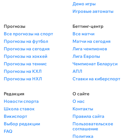
Демо игры
Игровые автоматы
Прогнозы
Беттинг-центр
Все прогнозы на спорт
Все матчи
Прогнозы на футбол
Матчи на сегодня
Прогнозы на сегодня
Лига чемпионов
Прогнозы на хоккей
Лига Европы
Прогнозы на теннис
Чемпионат Беларуси
Прогнозы на КХЛ
АПЛ
Прогнозы на НХЛ
Ставки на киберспорт
Редакция
О сайте
Новости спорта
О нас
Школа ставок
Контакты
Викиспорт
Правила сайта
Выбор редакции
Пользовательское
соглашение
FAQ
Политика