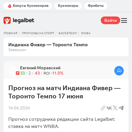
Бонусы букмекеров
Букмекеры
Фрибеты
Войти
ГЛАВНАЯ
ПРОГНОЗЫ НА СПОРТ
БАСКЕТБОЛ
WNBA
Индиана Фивер — Торонто Темпо
Завершен
Евгений Моравский
33
/
2
/
43
/
-11.0%
Р
ROI
Прогноз на матч Индиана Фивер —
Торонто Темпо 17 июня
16.06.2026
Прогноз сотрудника редакции сайта Legalbet:
ставка на матч WNBA.