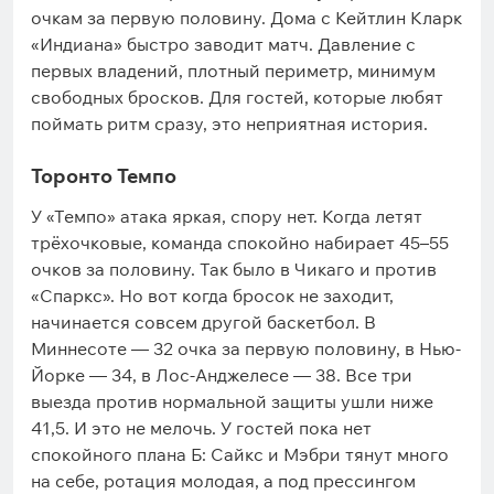
очкам за первую половину. Дома с Кейтлин Кларк
«Индиана» быстро заводит матч. Давление с
первых владений, плотный периметр, минимум
свободных бросков. Для гостей, которые любят
поймать ритм сразу, это неприятная история.
Торонто Темпо
У «Темпо» атака яркая, спору нет. Когда летят
трёхочковые, команда спокойно набирает 45–55
очков за половину. Так было в Чикаго и против
«Спаркс». Но вот когда бросок не заходит,
начинается совсем другой баскетбол. В
Миннесоте — 32 очка за первую половину, в Нью-
Йорке — 34, в Лос-Анджелесе — 38. Все три
выезда против нормальной защиты ушли ниже
41,5. И это не мелочь. У гостей пока нет
спокойного плана Б: Сайкс и Мэбри тянут много
на себе, ротация молодая, а под прессингом