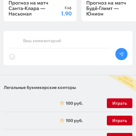
Прогноз на матч
Прогноз на матч
Санта-Клара —
Будё-Глимт —
Кэф
1.90
Насьонал
Юнион
Ваш комментарий
М
С
Т
А
П
Л
А
Ч
Е
Н
Ы
Е
О
Легальные букмекерские конторы
100 руб.
Играть
100 руб.
Играть