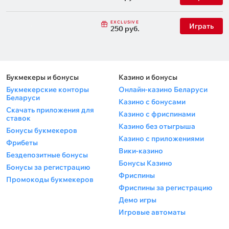
EXCLUSIVE
Играть
250 руб.
Букмекеры и бонусы
Казино и бонусы
Букмекерские конторы
Онлайн-казино Беларуси
Беларуси
Казино с бонусами
Скачать приложения для
Казино с фриспинами
ставок
Казино без отыгрыша
Бонусы букмекеров
Казино с приложениями
Фрибеты
Вики-казино
Бездепозитные бонусы
Бонусы Казино
Бонусы за регистрацию
Фриспины
Промокоды букмекеров
Фриспины за регистрацию
Демо игры
Игровые автоматы