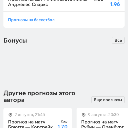
1.96
Анджелес Спаркс
Прогнозы на баскетбол
Бонусы
Все
3000 руб.
200 руб.
Maxline: розыгрыш 10000 рублей
Fonbet: 30% страховка ставки 
фрибетами за экспрессы на спорт
Еврокубки
Истекает:
через
6 дней
Истекает:
через
2 часа
Другие прогнозы этого
автора
Еще прогнозы
7 августа, 21:45
9 августа, 20:30
Прогноз на матч
Прогноз на матч
Кэф
1.70
Брюгге — Кортрейк
Рубин — Оренбург