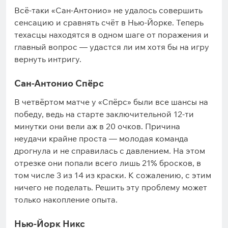
Всё-таки «Сан-Антонио» не удалось совершить
сенсацию и сравнять счёт в Нью-Йорке. Теперь
техасцы находятся в одном шаге от поражения и
главный вопрос — удастся ли им хотя бы на игру
вернуть интригу.
Сан-Антонио Спёрс
В четвёртом матче у «Спёрс» были все шансы на
победу, ведь на старте заключительной 12-ти
минутки они вели аж в 20 очков. Причина
неудачи крайне проста — молодая команда
дрогнула и не справилась с давлением. На этом
отрезке они попали всего лишь 21% бросков, в
том числе 3 из 14 из краски. К сожалению, с этим
ничего не поделать. Решить эту проблему может
только накопление опыта.
Нью-Йорк Никс