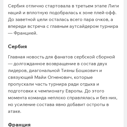
Сербия отлично стартовала в третьем этапе Лиги
наций и вплотную подобралась к зоне плей-офф.
До заветной цели осталась всего пара очков, а
впереди встреча с главным аутсайдером турнира
— Францией.
Сербия
Главная новость для фанатов сербской сборной
— долгожданное возвращение в состав двух
лидеров, диагональной Тияны Бошкович и
связующей Майи Огненович, которые
пропускали часть турнира ради отдыха и
подготовки к чемпионату Европы. До этого
момента команда неплохо справлялась и без них,
но усиление состава явно добавит остроты в
атаке.
Франция