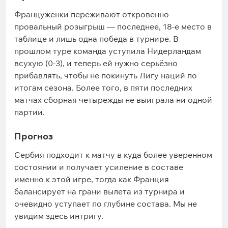
Француженки переживают откровенно
провальный розыгрыш — последнее, 18-е место в
таблице и лишь одна победа в турнире. В
прошлом туре команда уступила Нидерландам
всухую (0-3), и теперь ей нужно серьёзно
прибавлять, чтобы не покинуть Лигу наций по
итогам сезона. Более того, в пяти последних
матчах сборная четырежды не выиграла ни одной
партии.
Прогноз
Сербия подходит к матчу в куда более уверенном
состоянии и получает усиление в составе
именно к этой игре, тогда как Франция
балансирует на грани вылета из турнира и
очевидно уступает по глубине состава. Мы не
увидим здесь интригу.