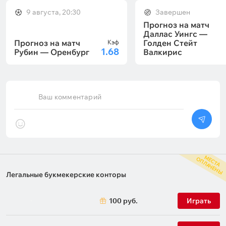
9 августа, 20:30
Завершен
Прогноз на матч
Даллас Уингс —
Прогноз на матч
Голден Стейт
Кэф
1.68
Рубин — Оренбург
Валкирис
Ваш комментарий
М
С
Т
А
П
Л
А
Ч
Е
Н
Ы
Е
О
Легальные букмекерские конторы
100 руб.
Играть