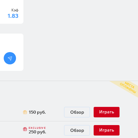
Кэф
1.83
М
С
Т
А
П
Л
А
Ч
Е
Н
Ы
Е
О
Играть
150 руб.
Обзор
EXCLUSIVE
Играть
Обзор
250 руб.