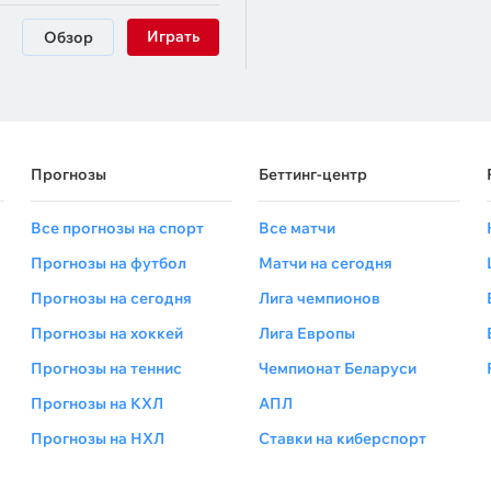
Играть
Обзор
Прогнозы
Беттинг-центр
Все прогнозы на спорт
Все матчи
Прогнозы на футбол
Матчи на сегодня
Прогнозы на сегодня
Лига чемпионов
Прогнозы на хоккей
Лига Европы
Прогнозы на теннис
Чемпионат Беларуси
Прогнозы на КХЛ
АПЛ
Прогнозы на НХЛ
Ставки на киберспорт