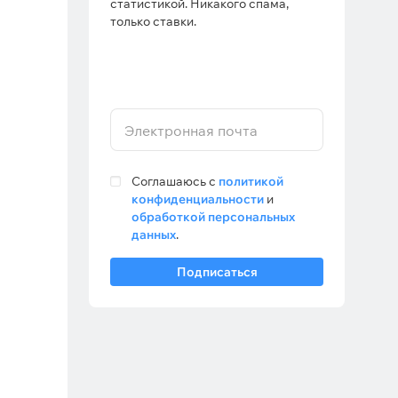
статистикой. Никакого спама,
только ставки.
Электронная почта
Соглашаюсь с
политикой
конфиденциальности
и
обработкой персональных
данных
.
Подписаться