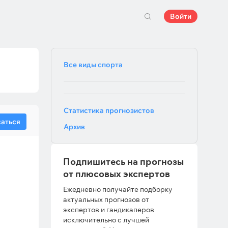
Войти
Все виды спорта
Статистика прогнозистов
аться
Архив
Подпишитесь на прогнозы
от плюсовых экспертов
Ежедневно получайте подборку
актуальных прогнозов от
экспертов и гандикаперов
исключительно с лучшей