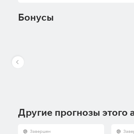
Бонусы
200 руб.
3000 р
Fonbet: 30% страховка ставки на
Maxline: ро
Еврокубки
фрибетами з
футбол
Получить страховку
По
Истекает:
через
23 часа
Истекает:
чер
Другие прогнозы этого 
Завершен
Заве