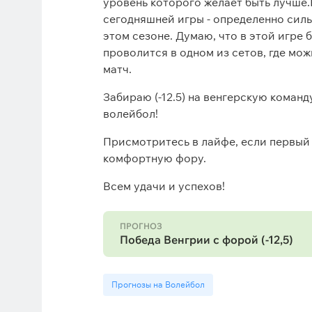
уровень которого желает быть лучше.
сегодняшней игры - определенно силь
этом сезоне. Думаю, что в этой игре
проволится в одном из сетов, где мо
матч.
Забираю (-12.5) на венгерскую команд
волейбол!
Присмотритесь в лайфе, если первый 
комфортную фору.
Всем удачи и успехов!
ПРОГНОЗ
Победа Венгрии с форой (-12,5)
Прогнозы на Волейбол