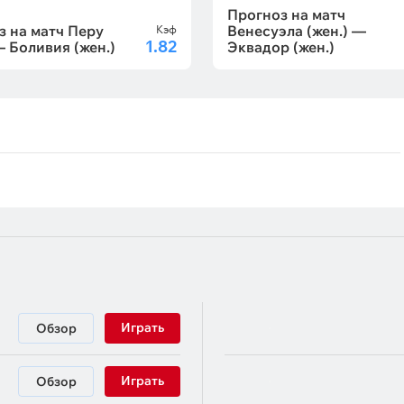
Прогноз на матч
з на матч Перу
Венесуэла (жен.) —
Кэф
1.82
— Боливия (жен.)
Эквадор (жен.)
Играть
Обзор
Играть
Обзор