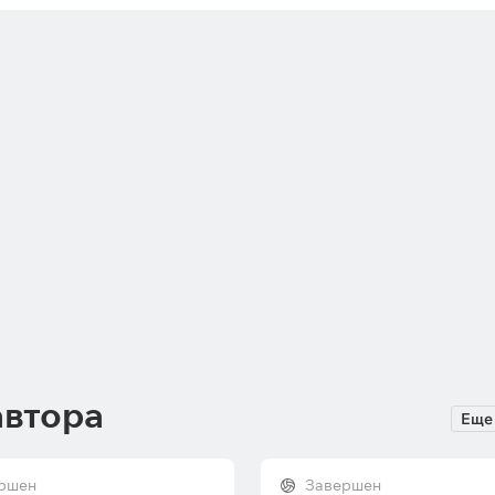
уб.
150 руб.
зыгрыш 3000 рублей
Марафон: розыгрыш фрибетов до
а верный прогноз на
150 рублей для новых игроков
лучить фрибет
Принять участие
ез
18 часов
Истекает:
через
10 дней
автора
Еще
ршен
Завершен