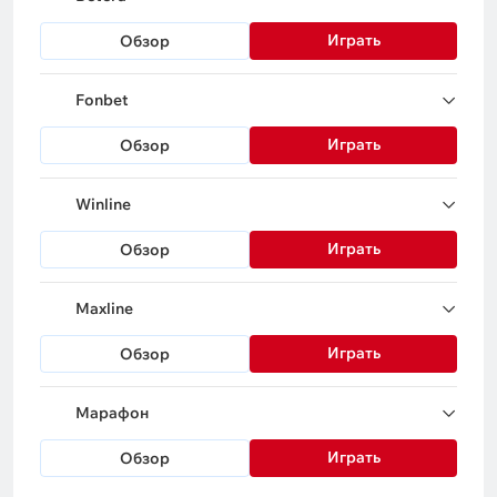
Играть
Обзор
Fonbet
Играть
Обзор
Winline
Играть
Обзор
Maxline
Играть
Обзор
Марафон
Играть
Обзор