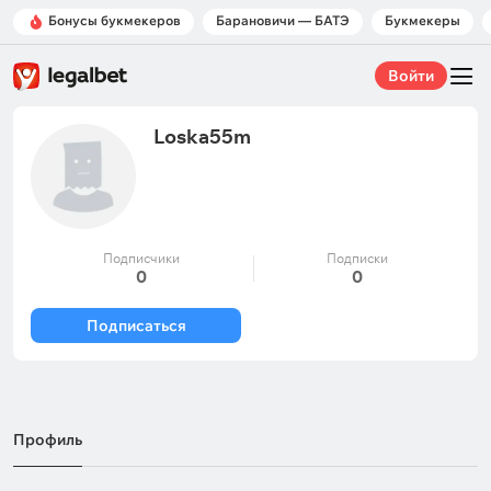
Бонусы букмекеров
Барановичи — БАТЭ
Букмекеры
Войти
Loska55m
Подписчики
Подписки
0
0
Подписаться
Профиль