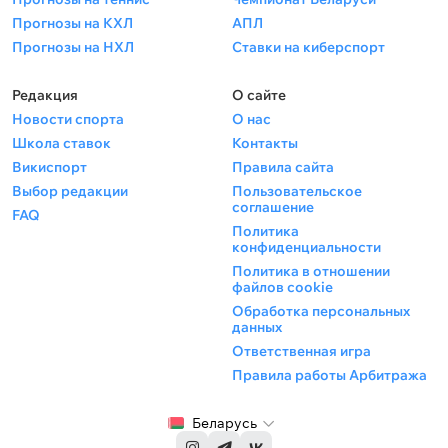
Прогнозы на КХЛ
АПЛ
Прогнозы на НХЛ
Ставки на киберспорт
Редакция
О сайте
Новости спорта
О нас
Школа ставок
Контакты
Викиспорт
Правила сайта
Выбор редакции
Пользовательское
соглашение
FAQ
Политика
конфиденциальности
Политика в отношении
файлов cookie
Обработка персональных
данных
Ответственная игра
Правила работы Арбитража
Беларусь