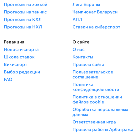
Прогнозы на хоккей
Лига Европы
Прогнозы на теннис
Чемпионат Беларуси
Прогнозы на КХЛ
АПЛ
Прогнозы на НХЛ
Ставки на киберспорт
Редакция
О сайте
Новости спорта
О нас
Школа ставок
Контакты
Викиспорт
Правила сайта
Выбор редакции
Пользовательское
соглашение
FAQ
Политика
конфиденциальности
Политика в отношении
файлов cookie
Обработка персональных
данных
Ответственная игра
Правила работы Арбитража