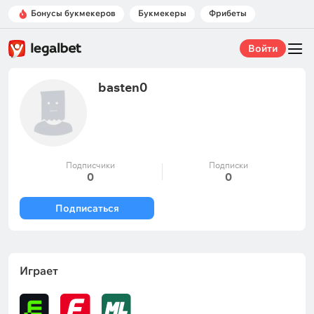
Бонусы букмекеров
Букмекеры
Фрибеты
Войти
basten0
Подписчики
Подписки
0
0
Подписаться
Играет