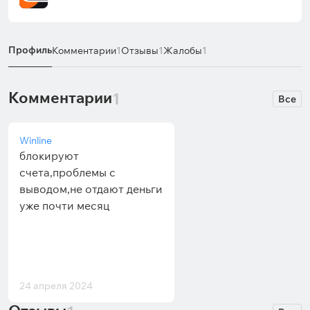
Профиль
Комментарии
1
Отзывы
1
Жалобы
1
Комментарии
1
Все
Winline
блокируют
счета,проблемы с
выводом,не отдают деньги
уже почти месяц
24 апреля 2024