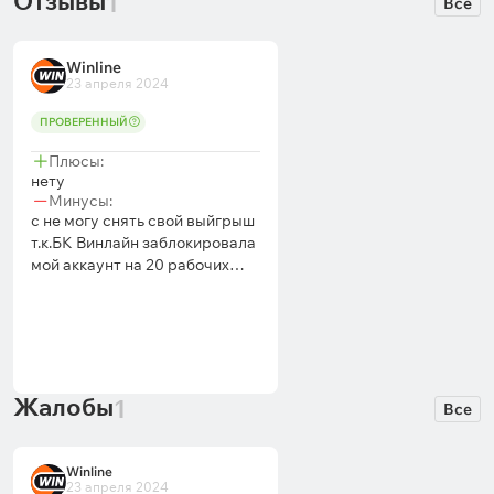
Отзывы
1
Все
Winline
23 апреля 2024
ПРОВЕРЕННЫЙ
Плюсы:
нету
Минусы:
с не могу снять свой выйгрыш
т.к.БК Винлайн заблокировала
мой аккаунт на 20 рабочих
дней для повторной
верификации.Поставила их
фрибет 1000р.Ставка
сыграла,отыграла фрибет и
аккаунт сразу заблокировали
Жалобы
1
Все
Winline
23 апреля 2024