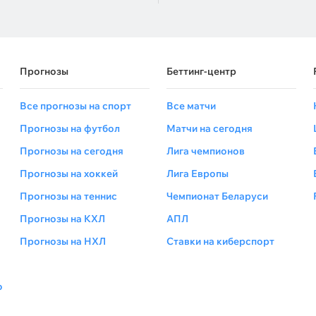
Прогнозы
Беттинг-центр
Все прогнозы на спорт
Все матчи
Прогнозы на футбол
Матчи на сегодня
Прогнозы на сегодня
Лига чемпионов
Прогнозы на хоккей
Лига Европы
Прогнозы на теннис
Чемпионат Беларуси
Прогнозы на КХЛ
АПЛ
Прогнозы на НХЛ
Ставки на киберспорт
ю