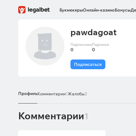
Букмекеры
Онлайн-казино
Бонусы
Де
pawdagoat
Подписчики
Подписки
0
0
Подписаться
Профиль
Комментарии
1
Жалобы
2
Комментарии
1