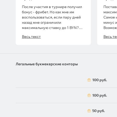
После участия в турнире получил
Постави
бонус - фрибет. Но как мне им
максима
воспользоваться, если пару дней
Самое и
назад мне ограничили
минус и
максимальную ставку до 1 BYN?
Возможн
Обращался к администрации
начисли
Весь текст
Весь те
через запрос. Ответ – без
300 BYN
объяснения причин. Прошу
я его н
разобраться.
админи
Ответ –
Уже не
Легальные букмекерские конторы
захотел
вся та 
100 руб.
100 руб.
50 руб.