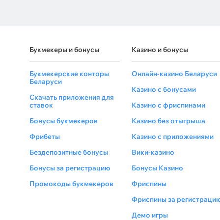
Букмекеры и бонусы
Казино и бонусы
Букмекерские конторы
Онлайн-казино Беларуси
Беларуси
Казино с бонусами
Скачать приложения для
ставок
Казино с фриспинами
Бонусы букмекеров
Казино без отыгрыша
Фрибеты
Казино с приложениями
Бездепозитные бонусы
Вики-казино
Бонусы за регистрацию
Бонусы Казино
Промокоды букмекеров
Фриспины
Фриспины за регистраци
Демо игры