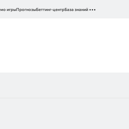
...
мо игры
Прогнозы
Беттинг-центр
База знаний