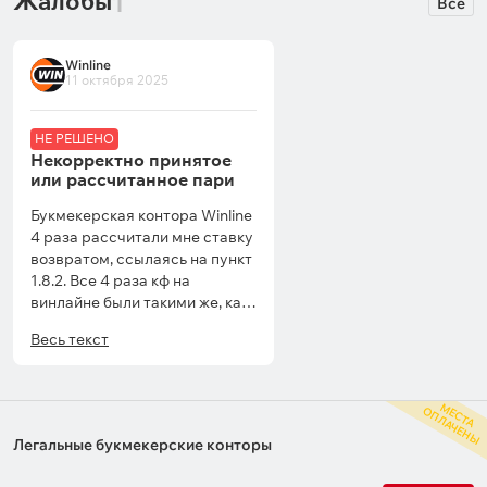
Жалобы
1
Все
Winline
11 октября 2025
НЕ РЕШЕНО
Некорректно принятое
или рассчитанное пари
Букмекерская контора Winline
4 раза рассчитали мне ставку
возвратом, ссылаясь на пункт
1.8.2. Все 4 раза кф на
винлайне были такими же, как
и на других букмекерских
Весь текст
конторах. Самое
удивительное, что в первом
пари, они выигрышную ставку
М
С
Т
А
П
Л
А
Ч
Е
Н
Ы
рассчитали с кф 1, а
Е
О
сделанную следующую
Легальные букмекерские конторы
ставку, которая не сыграла на
это событие, рассчитали как