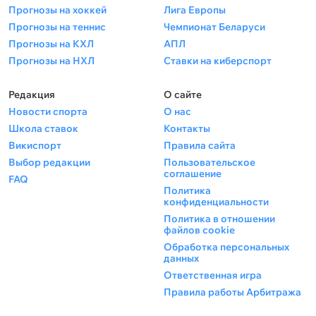
Прогнозы на хоккей
Лига Европы
Прогнозы на теннис
Чемпионат Беларуси
Прогнозы на КХЛ
АПЛ
Прогнозы на НХЛ
Ставки на киберспорт
Редакция
О сайте
Новости спорта
О нас
Школа ставок
Контакты
Викиспорт
Правила сайта
Выбор редакции
Пользовательское
соглашение
FAQ
Политика
конфиденциальности
Политика в отношении
файлов cookie
Обработка персональных
данных
Ответственная игра
Правила работы Арбитража