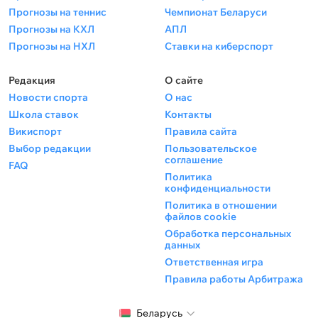
Прогнозы на теннис
Чемпионат Беларуси
Прогнозы на КХЛ
АПЛ
Прогнозы на НХЛ
Ставки на киберспорт
Редакция
О сайте
Новости спорта
О нас
Школа ставок
Контакты
Викиспорт
Правила сайта
Выбор редакции
Пользовательское
соглашение
FAQ
Политика
конфиденциальности
Политика в отношении
файлов cookie
Обработка персональных
данных
Ответственная игра
Правила работы Арбитража
Беларусь