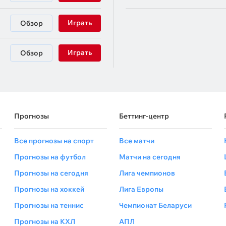
Играть
Обзор
Играть
Обзор
Прогнозы
Беттинг-центр
Все прогнозы на спорт
Все матчи
Прогнозы на футбол
Матчи на сегодня
Прогнозы на сегодня
Лига чемпионов
Прогнозы на хоккей
Лига Европы
Прогнозы на теннис
Чемпионат Беларуси
Прогнозы на КХЛ
АПЛ