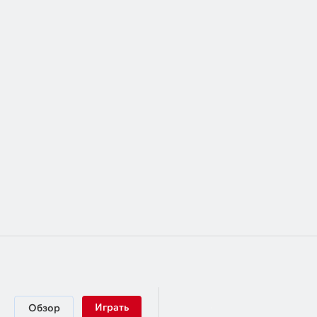
Играть
Обзор