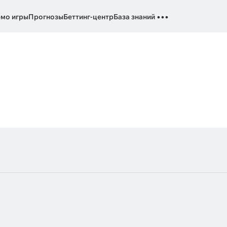
...
мо игры
Прогнозы
Беттинг-центр
База знаний