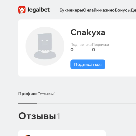
Букмекеры
Онлайн-казино
Бонусы
Де
Cnakyxa
Подписчики
Подписки
0
0
Подписаться
Профиль
Отзывы
1
Отзывы
1